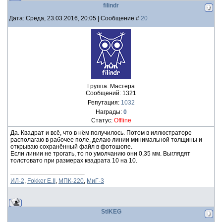
filindr
Дата: Среда, 23.03.2016, 20:05 | Сообщение #
20
Группа: Мастера
Сообщений:
1321
Репутация:
1032
Награды:
0
Статус:
Offline
Да. Квадрат и всё, что в нём получилось. Потом в иллюстраторе
располагаю в рабочее поле, делаю линии минимальной толщины и
открываю сохранённый файл в фотошопе.
Если линии не трогать, то по умолчанию они 0,35 мм. Выглядят
толстовато при размерах квадрата 10 на 10.
ИЛ-2
,
Fokker E.II
,
МПК-220
,
МиГ-3
StIKEG