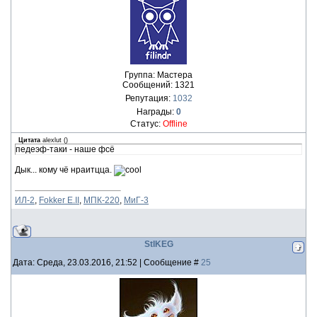
Группа: Мастера
Сообщений:
1321
Репутация:
1032
Награды:
0
Статус:
Offline
Цитата
alexlut
(
)
педеэф-таки - наше фсё
Дык... кому чё нраитцца.
ИЛ-2
,
Fokker E.II
,
МПК-220
,
МиГ-3
StIKEG
Дата: Среда, 23.03.2016, 21:52 | Сообщение #
25