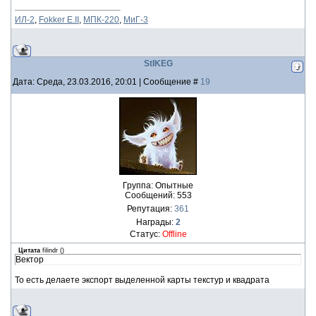
ИЛ-2
,
Fokker E.II
,
МПК-220
,
МиГ-3
StIKEG
Дата: Среда, 23.03.2016, 20:01 | Сообщение #
19
Группа: Опытные
Сообщений:
553
Репутация:
361
Награды:
2
Статус:
Offline
Цитата
filindr
(
)
Вектор
То есть делаете экспорт выделенной карты текстур и квадрата