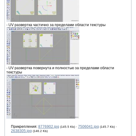
- UV развертка частично за пределами области текстуры
- UV развертка повернута и полностью за пределами области
текстуры
Прикрепления:
8776902.jpg
·
7506041.jpg
·
(145.5 Kb)
(145.7 Kb)
2638305.jpg
(146.2 Kb)