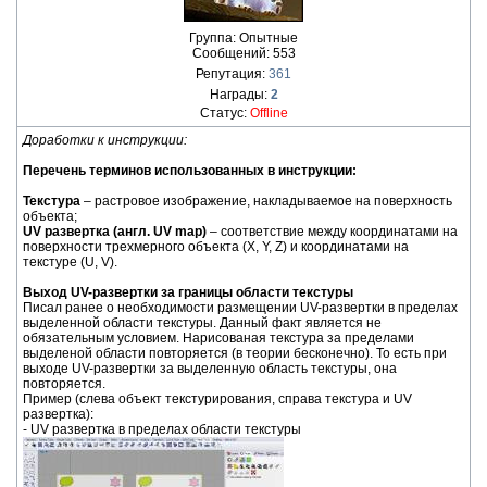
Группа: Опытные
Сообщений:
553
Репутация:
361
Награды:
2
Статус:
Offline
Доработки к инструкции:
Перечень терминов использованных в инструкции:
Текстура
– растровое изображение, накладываемое на поверхность
объекта;
UV развертка (англ. UV map)
– соответствие между координатами на
поверхности трехмерного объекта (X, Y, Z) и координатами на
текстуре (U, V).
Выход UV-развертки за границы области текстуры
Писал ранее о необходимости размещении UV-развертки в пределах
выделенной области текстуры. Данный факт является не
обязательным условием. Нарисованая текстура за пределами
выделеной области повторяется (в теории бесконечно). То есть при
выходе UV-развертки за выделенную область текстуры, она
повторяется.
Пример (слева объект текстурирования, справа текстура и UV
развертка):
- UV развертка в пределах области текстуры