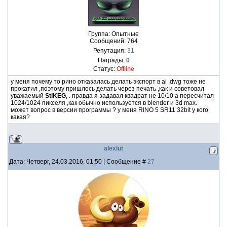
Группа: Опытные
Сообщений:
764
Репутация:
31
Награды:
0
Статус:
Offline
у меня почему то рино отказалась делать экспорт в ai .dwg тоже не
прокатил ,поэтому пришлось делать через печать ,как и советовал
уважаемый
StIKEG
, . правда я задавал квадрат не 10/10 а пересчитал
1024/1024 пикселя ,как обычно используется в blender и 3d max.
может вопрос в версии программы ? у меня RINO 5 SR11 32bit у кого
какая?
alexlut
Дата: Четверг, 24.03.2016, 01:50 | Сообщение #
27