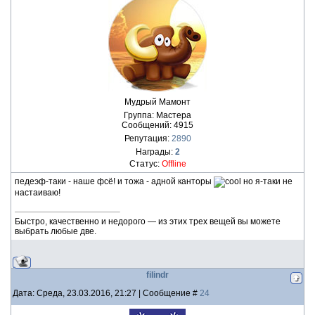
Мудрый Мамонт
Группа: Мастера
Сообщений:
4915
Репутация:
2890
Награды:
2
Статус:
Offline
педеэф-таки - наше фсё! и тожа - адной канторы
но я-таки не
настаиваю!
Быстро, качественно и недорого — из этих трех вещей вы можете
выбрать любые две.
filindr
Дата: Среда, 23.03.2016, 21:27 | Сообщение #
24