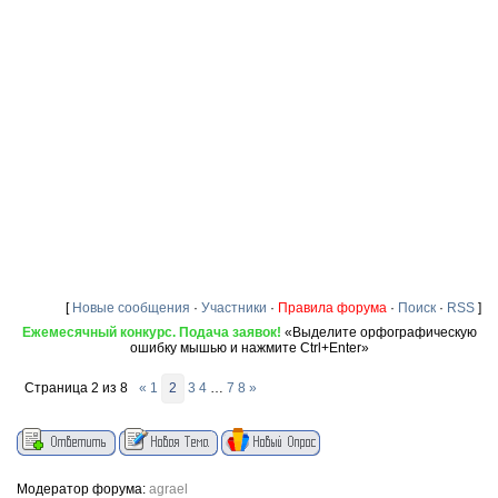
[
Новые сообщения
·
Участники
·
Правила форума
·
Поиск
·
RSS
]
Ежемесячный конкурс. Подача заявок!
«Выделите орфографическую
ошибку мышью и нажмите Ctrl+Enter»
Страница
2
из
8
«
1
2
3
4
…
7
8
»
Модератор форума:
agrael