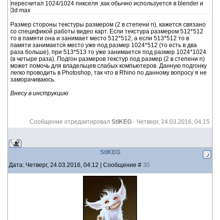
пересчитал 1024/1024 пикселя ,как обычно используется в blender и
3d max
Размер стороны текстуры размером (2 в степени n), кажется связано
со спецификой работы видео карт. Если текстура размером 512*512
то в памяти она и занимает место 512*512, а если 513*512 то в
памяти занимается место уже под размер 1024*512 (то есть в два
раза больше), при 513*513 то уже занимается под размер 1024*1024
(в четыре раза). Подгон размеров текстур под размер (2 в степени n)
может помочь для владельцев слабых компьютеров. Данную подгонку
легко проводить в Photoshop, так что в Rhino по данному вопросу я не
заморачиваюсь.
Внесу в инструкцию
Сообщение отредактировал
StIKEG
-
Четверг, 24.03.2016, 04:15
StIKEG
Дата: Четверг, 24.03.2016, 04:12 | Сообщение #
30