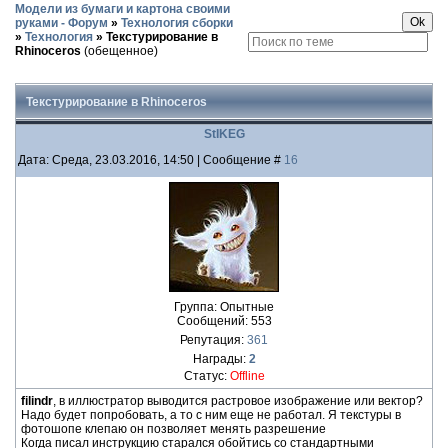
Модели из бумаги и картона своими
руками - Форум
»
Технология сборки
»
Технология
»
Текстурирование в
Rhinoceros
(обещенное)
Текстурирование в Rhinoceros
StIKEG
Дата: Среда, 23.03.2016, 14:50 | Сообщение #
16
Группа: Опытные
Сообщений:
553
Репутация:
361
Награды:
2
Статус:
Offline
filindr
, в иллюстратор выводится растровое изображение или вектор?
Надо будет попробовать, а то с ним еще не работал. Я текстуры в
фотошопе клепаю он позволяет менять разрешение
Когда писал инструкцию старался обойтись со стандартными