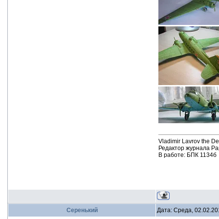
Vladimir Lavrov the D
Редактор журнала Pa
В работе: БПК 1134б
Серенький
Дата: Среда, 02.02.20