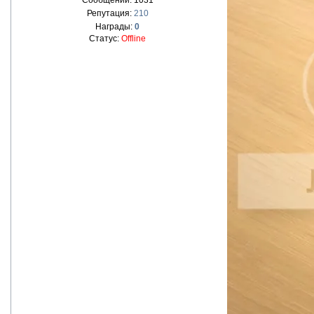
Сообщений:
1031
Репутация:
210
Награды:
0
Статус:
Offline