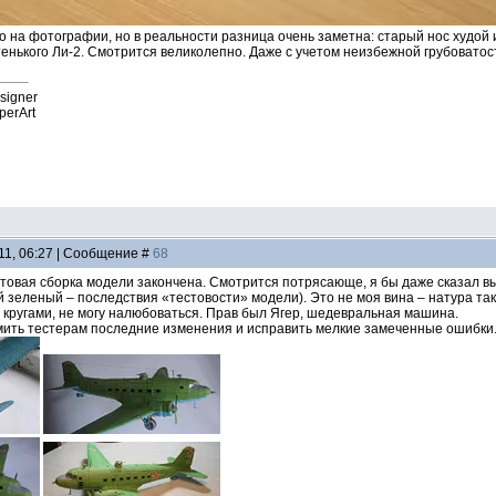
но на фотографии, но в реальности разница очень заметна: старый нос худой
тенького Ли-2. Смотрится великолепно. Даже с учетом неизбежной грубоватос
esigner
perArt
11, 06:27 | Сообщение #
68
товая сборка модели закончена. Смотрится потрясающе, я бы даже сказал вы
й зеленый – последствия «тестовости» модели). Это не моя вина – натура т
у кругами, не могу налюбоваться. Прав был Ягер, шедевральная машина.
ить тестерам последние изменения и исправить мелкие замеченные ошибки.