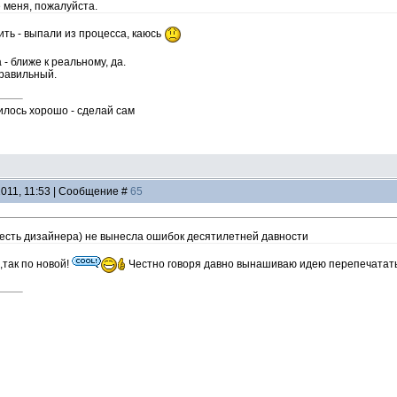
 меня, пожалуйста.
ть - выпали из процесса, каюсь
 - ближе к реальному, да.
правильный.
илось хорошо - сделай сам
2011, 11:53 | Сообщение #
65
о есть дизайнера) не вынесла ошибок десятилетней давности
,так по новой!
Честно говоря давно вынашиваю идею перепечатать 