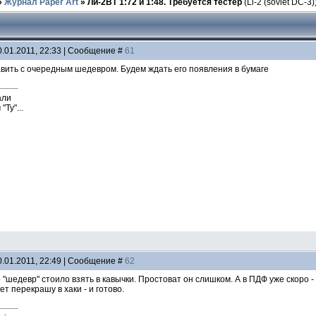
»
Журнал Paper Art
»
Ли-2ВТ 1:72 и 1:48. Требуется тестер
(Li-2 (soviet DC-3)
0.01.2011, 22:33 | Сообщение #
61
авить с очередным шедевром. Будем ждать его появления в бумаге
али
Ту"...
0.01.2011, 22:49 | Сообщение #
62
о "шедевр" стоило взять в кавычки. Простоват он слишком. А в ПДФ уже скоро
т перекрашу в хаки - и готово.