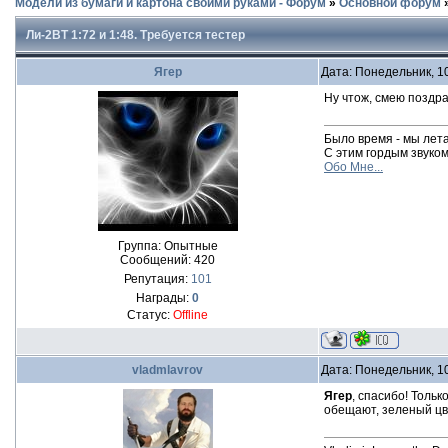
Модели из бумаги и картона своими руками - Форум
»
Основной форум
Ли-2ВТ 1:72 и 1:48. Требуется тестер
Ягер
Дата: Понедельник, 1
Ну чтож, смею поздр
Было время - мы лет
С этим гордым звуком "
Обо Мне...
Группа: Опытные
Сообщений:
420
Репутация:
101
Награды:
0
Статус:
Offline
vladmlavrov
Дата: Понедельник, 1
Ягер
, спасибо! Тольк
обещают, зеленый цве