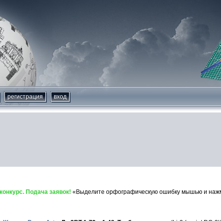
регистрация
вход
онкурс. Подача заявок!
«Выделите орфографическую ошибку мышью и нажми