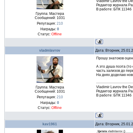
Vladimir Lavrov the D
Редактор журнала Pa
В работе: БПК 1134б
Группа: Мастера
Сообщений:
1031
Репутация:
210
Награды:
0
Статус:
Offline
vladmlavrov
Дата: Вторник, 25.01.
Прошу знатоков оцен
А это душа поэта (т
часть зализов до пер
На днях доделаю нов
Vladimir Lavrov the D
Группа: Мастера
Редактор журнала Pa
Сообщений:
1031
В работе: БПК 1134б
Репутация:
210
Награды:
0
Статус:
Offline
kav1961
Дата: Вторник, 25.01.
Цитата
vladmlavrov
(
)