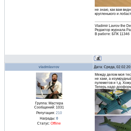
не знаю, как вам вид
кругленького и лобас
Vladimir Lavrov the D
Редактор журнала Pa
В работе: БПК 1134б
vladmlavrov
Дата: Среда, 02.02.20
Между делом моя тес
не хаки, а изумрудны
пулеметов и т.д. Хож
Теперь надо дооформ
Группа: Мастера
Сообщений:
1031
Репутация:
210
Награды:
0
Статус:
Offline