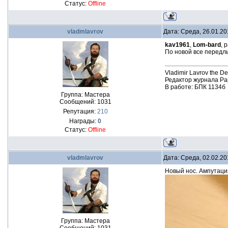
Статус:
Offline
vladmlavrov
Дата: Среда, 26.01.20
kav1961
,
Lom-bard
, 
По новой все передлы
Vladimir Lavrov the D
Редактор журнала Pa
В работе: БПК 1134б
Группа: Мастера
Сообщений:
1031
Репутация:
210
Награды:
0
Статус:
Offline
vladmlavrov
Дата: Среда, 02.02.20
Новый нос. Ампутаци
Группа: Мастера