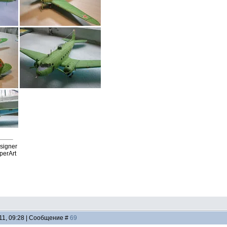
esigner
perArt
11, 09:28 | Сообщение #
69