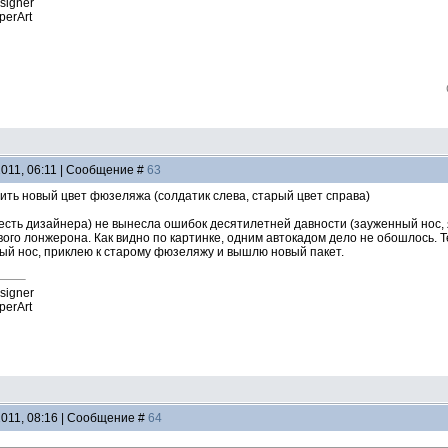
esigner
perArt
2011, 06:11 | Сообщение #
63
ить новый цвет фюзеляжа (солдатик слева, старый цвет справа)
о есть дизайнера) не вынесла ошибок десятилетней давности (зауженный нос
вого лонжерона. Как видно по картинке, одним автокадом дело не обошлось. 
ый нос, приклею к старому фюзеляжу и вышлю новый пакет.
esigner
perArt
2011, 08:16 | Сообщение #
64