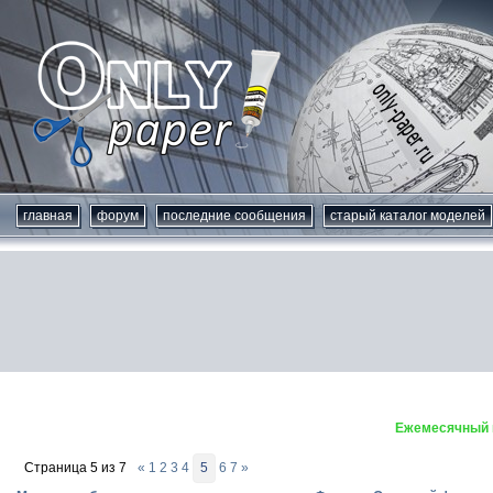
главная
форум
последние сообщения
старый каталог моделей
Ежемесячный к
Страница
5
из
7
«
1
2
3
4
5
6
7
»