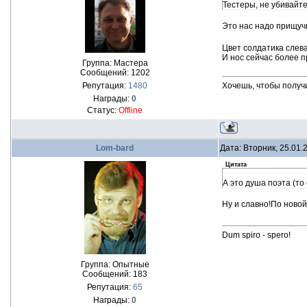
Тестеры, не убивайте
Это нас надо прищучи
Цвет солдатика слева
И нос сейчас более 
Группа: Мастера
Сообщений:
1202
Репутация:
1480
Хочешь, чтобы получ
Награды:
0
Статус:
Offline
Lom-bard
Дата: Вторник, 25.01.
Цитата
А это душа поэта (т
Ну и славно!По новой
Dum spiro - spero!
Группа: Опытные
Сообщений:
183
Репутация:
65
Награды:
0