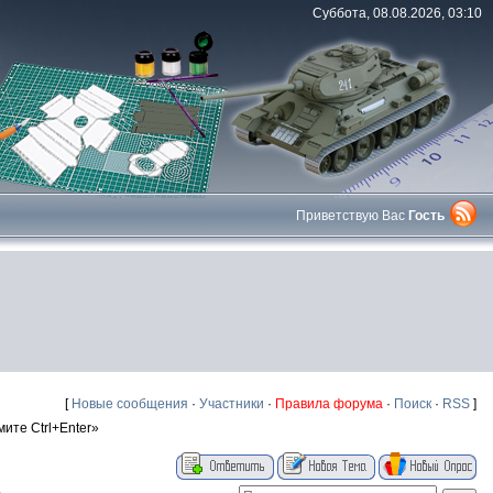
Суббота, 08.08.2026, 03:10
Приветствую Вас
Гость
[
Новые сообщения
·
Участники
·
Правила форума
·
Поиск
·
RSS
]
те Ctrl+Enter»