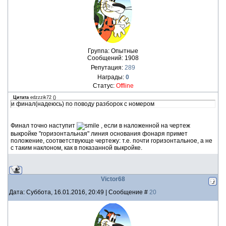
Группа: Опытные
Сообщений:
1908
Репутация:
289
Награды:
0
Статус:
Offline
Цитата
edzzzik72
(
)
и финал(надеюсь) по поводу разборок с номером
Финал точно наступит
, если в наложенной на чертеж
выкройке "горизонтальная" линия основания фонаря примет
положение, соответствующе чертежу: т.е. почти горизонтальное, а не
с таким наклоном, как в показанной выкройке.
Victor68
Дата: Суббота, 16.01.2016, 20:49 | Сообщение #
20