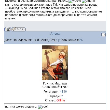
глубокая и очень аргументированная мысль.
как-то скачал подшивку журналов ТМ. И в одном номере за, вроде,
1946й год была большая статья о том, что все на свете было
изобретено, придумано нашими, а западники только копировали - от
паровоза и самолета Можайского до современных на тот момент
штучек.
Алена
Дата: Понедельник, 14.03.2016, 02:12 | Сообщение #
26
Группа: Мастера
Сообщений:
1700
Репутация:
4136
Награды:
7
Статус:
Offline
истина где-то рядом.....