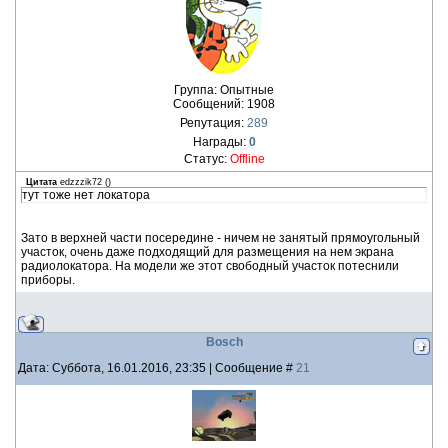
Группа: Опытные
Сообщений:
1908
Репутация:
289
Награды:
0
Статус:
Offline
Цитата
edzzzik72
(
)
тут тоже нет локатора
Зато в верхней части посередине - ничем не занятый прямоугольный
участок, очень даже подходящий для размещения на нем экрана
радиолокатора. На модели же этот свободный участок потеснили
приборы.
Bosch
Дата: Суббота, 16.01.2016, 23:35 | Сообщение #
21