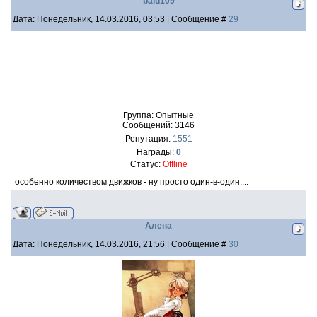
balu109
Дата: Понедельник, 14.03.2016, 03:53 | Сообщение #
29
Группа: Опытные
Сообщений:
3146
Репутация:
1551
Награды:
0
Статус:
Offline
особенно количеством движков - ну просто один-в-один....
Алена
Дата: Понедельник, 14.03.2016, 21:56 | Сообщение #
30