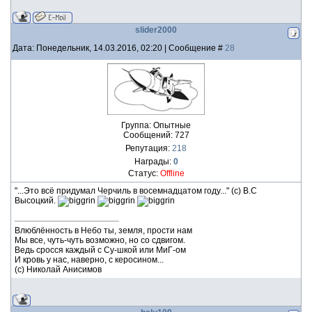
slider2000
Дата: Понедельник, 14.03.2016, 02:20 | Сообщение #
28
Группа: Опытные
Сообщений:
727
Репутация:
218
Награды:
0
Статус:
Offline
"...Это всё придумал Черчиль в восемнадцатом году..." (с) В.С
Высоцкий.
Влюблённость в Небо ты, земля, прости нам
Мы все, чуть-чуть возможно, но со сдвигом.
Ведь сросся каждый с Су-шкой или МиГ-ом
И кровь у нас, наверно, с керосином...
(с) Николай Анисимов