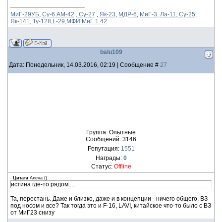
МиГ-29УБ
,
Су-6 АМ-42
, Су-27
,
Як-23
,
МДР-6
,
МиГ-3, Ла-11, Су-25,
Як-141, Ту-128,L-29,МФИ МиГ 1.42
balu109
Дата: Понедельник, 14.03.2016, 02:19 | Сообщение #
27
Группа: Опытные
Сообщений:
3146
Репутация:
1551
Награды:
0
Статус:
Offline
Цитата
Алена
(
)
истина где-то рядом.....
Та, перестань. Даже и близко, даже и в концепции - ничего общего. ВЗ
под носом и все? Так тогда это и F-16, LAVI, китайское что-то было с ВЗ
от МиГ23 снизу