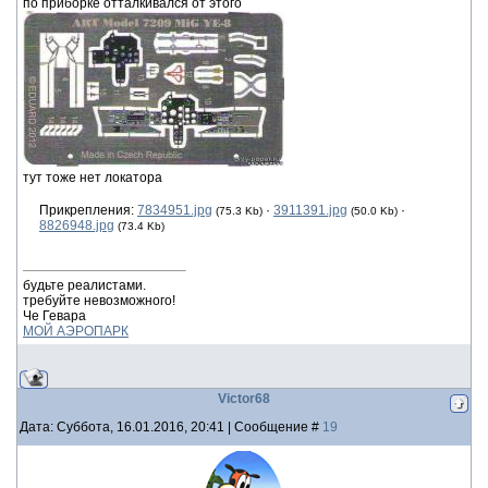
по приборке отталкивался от этого
тут тоже нет локатора
Прикрепления:
7834951.jpg
·
3911391.jpg
·
(75.3 Kb)
(50.0 Kb)
8826948.jpg
(73.4 Kb)
будьте реалистами.
требуйте невозможного!
Че Гевара
МОЙ АЭРОПАРК
Victor68
Дата: Суббота, 16.01.2016, 20:41 | Сообщение #
19