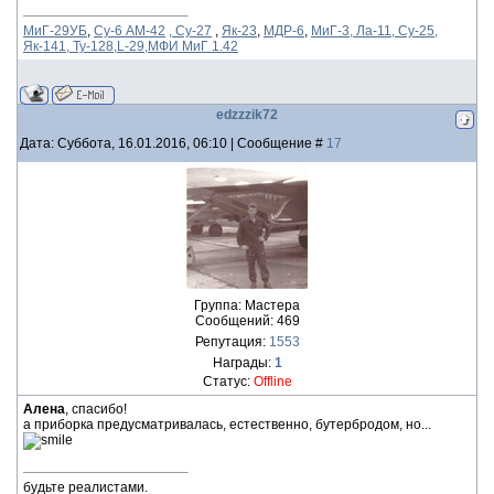
МиГ-29УБ
,
Су-6 АМ-42
, Су-27
,
Як-23
,
МДР-6
,
МиГ-3, Ла-11, Су-25,
Як-141, Ту-128,L-29,МФИ МиГ 1.42
edzzzik72
Дата: Суббота, 16.01.2016, 06:10 | Сообщение #
17
Группа: Мастера
Сообщений:
469
Репутация:
1553
Награды:
1
Статус:
Offline
Алена
, спасибо!
а приборка предусматривалась, естественно, бутербродом, но...
будьте реалистами.