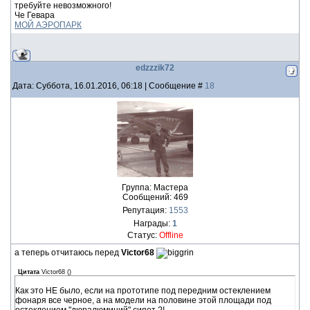
требуйте невозможного!
Че Гевара
МОЙ АЭРОПАРК
edzzzik72
Дата: Суббота, 16.01.2016, 06:18 | Сообщение #
18
Группа: Мастера
Сообщений:
469
Репутация:
1553
Награды:
1
Статус:
Offline
а теперь отчитаюсь перед
Victor68
Цитата
Victor68
(
)
Как это НЕ было, если на прототипе под передним остеклением
фонаря все черное, а на модели на половине этой площади под