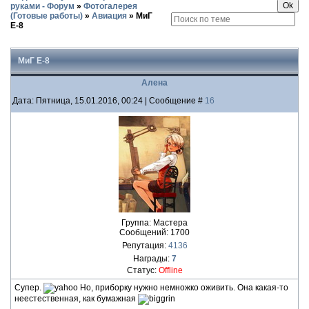
руками - Форум
»
Фотогалерея
(Готовые работы)
»
Авиация
»
МиГ
Е-8
МиГ Е-8
Алена
Дата: Пятница, 15.01.2016, 00:24 | Сообщение #
16
Группа: Мастера
Сообщений:
1700
Репутация:
4136
Награды:
7
Статус:
Offline
Супер.
Но, приборку нужно немножко оживить. Она какая-то
неестественная, как бумажная