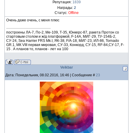
Репутация:
1839
Награды:
2
Статус:
Offline
Очень даже очень, с меня плюс
построены ЛА-7, По-2, Ме-109, Т-35, Юнкерс-87, ракета Протон со
стартовым столом и ж/д платформой, F-14А, МИГ-29, ТУ-154Б-2,
СУ-24, Sea Harrier FRS Mk.I, ЯК-38, F/A-18, МИГ-23, ИЛ-86, Tornado
GR.1, МК VIII первая мировая, СУ-33, Конкорд, СУ-15, RF-84,СУ-17, F-
15 . А планов то, планов - лет на 100
Veikbar
Дата: Понедельник, 08.02.2016, 16:46 | Сообщение #
23