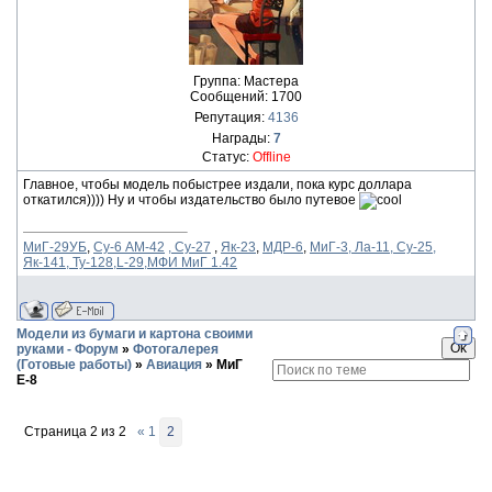
Группа: Мастера
Сообщений:
1700
Репутация:
4136
Награды:
7
Статус:
Offline
Главное, чтобы модель побыстрее издали, пока курс доллара
откатился)))) Ну и чтобы издательство было путевое
МиГ-29УБ
,
Су-6 АМ-42
, Су-27
,
Як-23
,
МДР-6
,
МиГ-3, Ла-11, Су-25,
Як-141, Ту-128,L-29,МФИ МиГ 1.42
Модели из бумаги и картона своими
руками - Форум
»
Фотогалерея
(Готовые работы)
»
Авиация
»
МиГ
Е-8
Страница
2
из
2
«
1
2