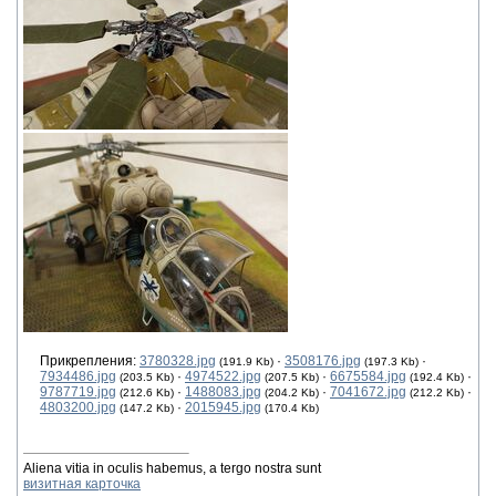
Прикрепления:
3780328.jpg
·
3508176.jpg
·
(191.9 Kb)
(197.3 Kb)
7934486.jpg
·
4974522.jpg
·
6675584.jpg
·
(203.5 Kb)
(207.5 Kb)
(192.4 Kb)
9787719.jpg
·
1488083.jpg
·
7041672.jpg
·
(212.6 Kb)
(204.2 Kb)
(212.2 Kb)
4803200.jpg
·
2015945.jpg
(147.2 Kb)
(170.4 Kb)
Aliena vitia in oculis habemus, a tergo nostra sunt
визитная карточка