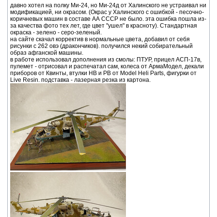
давно хотел на полку Ми-24, но Ми-24д от Халинского не устраивал ни
модификацией, ни окрасом. (Окрас у Халинского с ошибкой - песочно-
коричневых машин в составе АА СССР не было. эта ошибка пошла из-
за качества фото тех лет, где цвет "ушел" в красноту). Стандартная
окраска - зелено - серо-зеленый.
на сайте скачал корректив в нормальные цвета, добавил от себя
рисунки с 262 овэ (дракончиков). получился некий собирательный
образ афганской машины.
в работе использовал дополнения из смолы: ПТУР, прицел АСП-17в,
пулемет - отрисовал и распечатал сам, колеса от АрмаМодел, декали
приборов от Квинты, втулки НВ и РВ от Model Heli Parts, фигурки от
Live Resin. подставка - лазерная резка из картона.