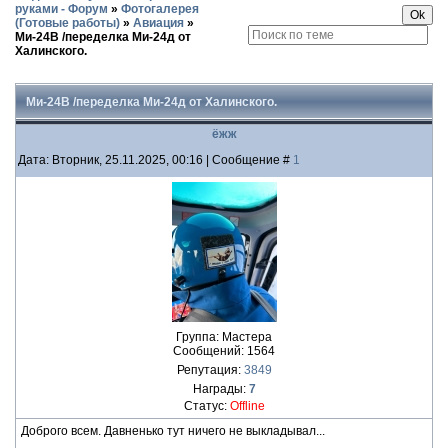
руками - Форум
»
Фотогалерея
(Готовые работы)
»
Авиация
»
Ми-24В /переделка Ми-24д от
Халинского.
Ми-24В /переделка Ми-24д от Халинского.
ёжж
Дата: Вторник, 25.11.2025, 00:16 | Сообщение #
1
Группа: Мастера
Сообщений:
1564
Репутация:
3849
Награды:
7
Статус:
Offline
Доброго всем. Давненько тут ничего не выкладывал...