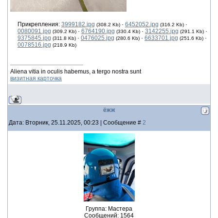
Прикрепления:
3999182.jpg
·
6452052.jpg
·
(308.2 Kb)
(316.2 Kb)
0080091.jpg
·
6764190.jpg
·
3142255.jpg
·
(309.2 Kb)
(330.4 Kb)
(291.1 Kb)
9375845.jpg
·
0476025.jpg
·
6633701.jpg
·
(311.8 Kb)
(280.6 Kb)
(251.6 Kb)
0078516.jpg
(218.9 Kb)
Aliena vitia in oculis habemus, a tergo nostra sunt
визитная карточка
ёжж
Дата: Вторник, 25.11.2025, 00:23 | Сообщение #
2
Группа: Мастера
Сообщений:
1564