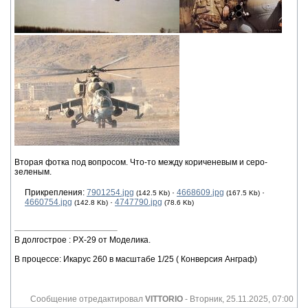
Вторая фотка под вопросом. Что-то между кориченевым и серо-
зеленым.
Прикрепления:
7901254.jpg
·
4668609.jpg
·
(142.5 Kb)
(167.5 Kb)
4660754.jpg
·
4747790.jpg
(142.8 Kb)
(78.6 Kb)
В долгострое : PX-29 от Моделика.
В процессе: Икарус 260 в масштабе 1/25 ( Конверсия Анграф)
Сообщение отредактировал
VITTORIO
-
Вторник, 25.11.2025, 07:00