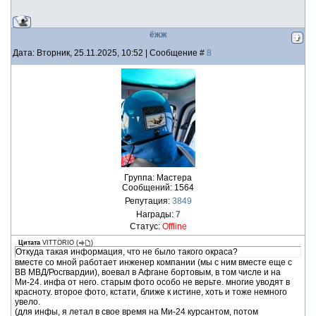
ёжж
Дата: Вторник, 25.11.2025, 10:52 | Сообщение #
8
Группа: Мастера
Сообщений:
1564
Репутация:
3849
Награды:
7
Статус:
Offline
Цитата
VITTORIO
(
)
Откуда такая информация, что не было такого окраса?
вместе со мной работает инженер компании (мы с ним вместе еще с
ВВ МВД/Росгвардии), воевал в Афгане бортовым, в том числе и на
Ми-24. инфа от него. старым фото особо не верьте. многие уводят в
красноту. второе фото, кстати, ближе к истине, хоть и тоже немного
увело.
(для инфы, я летал в свое время на Ми-24 курсантом, потом