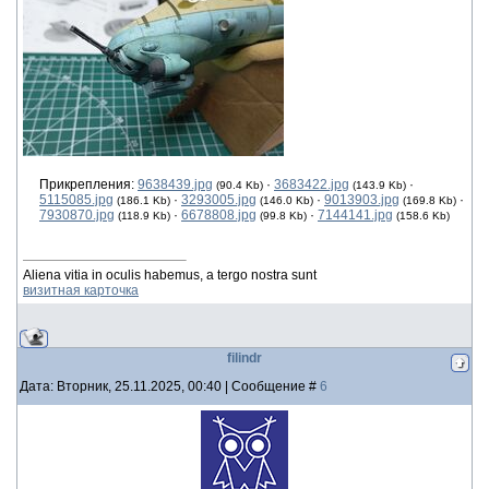
Прикрепления:
9638439.jpg
·
3683422.jpg
·
(90.4 Kb)
(143.9 Kb)
5115085.jpg
·
3293005.jpg
·
9013903.jpg
·
(186.1 Kb)
(146.0 Kb)
(169.8 Kb)
7930870.jpg
·
6678808.jpg
·
7144141.jpg
(118.9 Kb)
(99.8 Kb)
(158.6 Kb)
Aliena vitia in oculis habemus, a tergo nostra sunt
визитная карточка
filindr
Дата: Вторник, 25.11.2025, 00:40 | Сообщение #
6