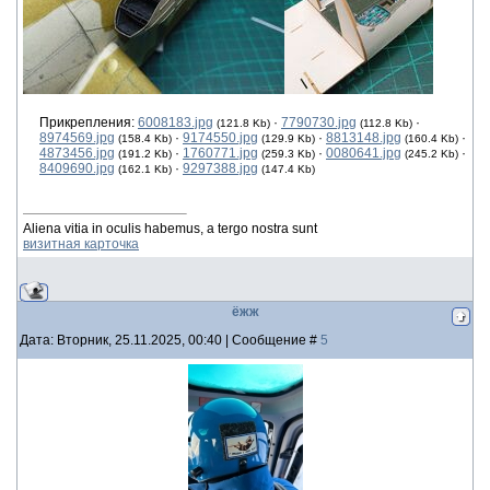
Прикрепления:
6008183.jpg
·
7790730.jpg
·
(121.8 Kb)
(112.8 Kb)
8974569.jpg
·
9174550.jpg
·
8813148.jpg
·
(158.4 Kb)
(129.9 Kb)
(160.4 Kb)
4873456.jpg
·
1760771.jpg
·
0080641.jpg
·
(191.2 Kb)
(259.3 Kb)
(245.2 Kb)
8409690.jpg
·
9297388.jpg
(162.1 Kb)
(147.4 Kb)
Aliena vitia in oculis habemus, a tergo nostra sunt
визитная карточка
ёжж
Дата: Вторник, 25.11.2025, 00:40 | Сообщение #
5