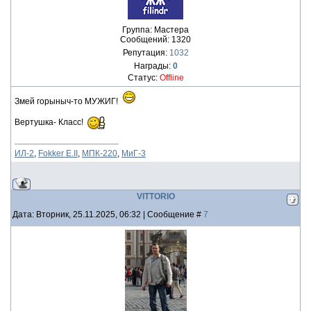
Группа: Мастера
Сообщений:
1320
Репутация:
1032
Награды:
0
Статус:
Offline
Змей горыныч-то МУЖИГ!
Вертушка- Класс!
ИЛ-2
,
Fokker E.II
,
МПК-220
,
МиГ-3
VITTORIO
Дата: Вторник, 25.11.2025, 06:32 | Сообщение #
7