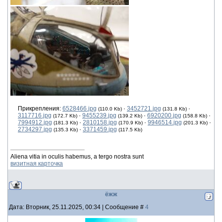
Прикрепления:
6528466.jpg
·
3452721.jpg
·
(110.0 Kb)
(131.8 Kb)
3117716.jpg
·
9455239.jpg
·
6920200.jpg
·
(172.7 Kb)
(139.2 Kb)
(158.8 Kb)
7994912.jpg
·
2810158.jpg
·
9946514.jpg
·
(181.3 Kb)
(170.9 Kb)
(201.3 Kb)
2734297.jpg
·
3371459.jpg
(135.3 Kb)
(117.5 Kb)
Aliena vitia in oculis habemus, a tergo nostra sunt
визитная карточка
ёжж
Дата: Вторник, 25.11.2025, 00:34 | Сообщение #
4