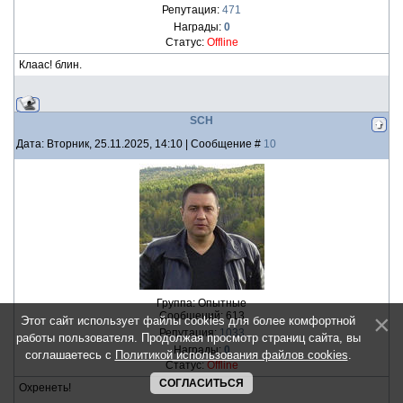
Репутация:
471
Награды:
0
Статус:
Offline
Клаас! блин.
SCH
Дата: Вторник, 25.11.2025, 14:10 | Сообщение #
10
Группа: Опытные
Сообщений:
613
Этот сайт использует файлы cookies для более комфортной
Репутация:
1033
работы пользователя. Продолжая просмотр страниц сайта, вы
Награды:
0
соглашаетесь с
Политикой использования файлов cookies
.
Статус:
Offline
СОГЛАСИТЬСЯ
Охренеть!