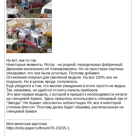
Ну вот, как-то так.
Некоторые моменты. Ротор - не родной, переделывал фабричный.
Дворники изначально не планировались. Но на просторах паутины
обнаружил, что они были штатные. Поэтому добавил.
Остекление покупал для смоляной модели. На все 100% оно не
подошло. Но в целом, вроде, получилось.
Ещё убедился в том, что многие ухищрения в итоге просто не видны.
Так, например, не удаётся отснять панель приборов.
Это моя первая модель, с которой я пришёл к необходимости печати
на глянцевой бумаге. Здесь пришлось использовать глянцевый лак от
"Звезды". Не бывает абсолютно неблестящих ЛА; все в некоторой
степени блестят. Поэтому далее будет обшивка, распечатанная на
глянцевой бумаге.
Моя визитная карточка:
https://only-paper.ru/forum/70-19235-1