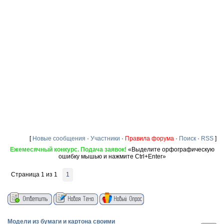
[
Новые сообщения
·
Участники
·
Правила форума
·
Поиск
·
RSS
]
Ежемесячный конкурс. Подача заявок!
«Выделите орфографическую
ошибку мышью и нажмите Ctrl+Enter»
Страница
1
из
1
1
Модели из бумаги и картона своими