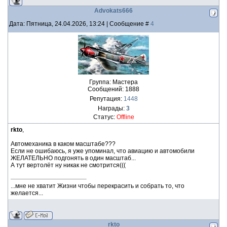
Advokats666
Дата: Пятница, 24.04.2026, 13:24 | Сообщение #
4
Группа: Мастера
Сообщений:
1888
Репутация:
1448
Награды:
3
Статус:
Offline
rkto
,
Автомеханика в каком масштабе???
Если не ошибаюсь, я уже упоминал, что авиацию и автомобили
ЖЕЛАТЕЛЬНО подгонять в один масштаб...
А тут вертолёт ну никак не смотрится(((
...мне не хватит Жизни чтобы перекрасить и собрать то, что
желается...
rkto