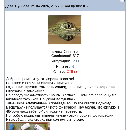
Дата: Суббота, 25.04.2026, 21:22 | Сообщение #
5
Группа: Опытные
Сообщений:
317
Репутация:
1233
Награды:
0
Статус:
Offline
Доброго времени суток, дорогие коллеги!
Большое спасибо за оценки и замечания.
Отдельная признательность
vof4eg
, за размещение фотографий!
Отвечаю на замечания.
По поводу "незаметности" Ка-26 - согласен. Немного перебощил с
наземной техникой. Но уж как получилось.
Замечание
Advokats666
, справедливо. Но всё свести к одному
масштабу не получается чисто физически. Тем более, что фигурки в
48-50-м масштабе. В 43-й тоже не перевести.
Попробую подправить впечатление новой порцией фотографий.
Итак, общий вид сверху при солнечной погоде.