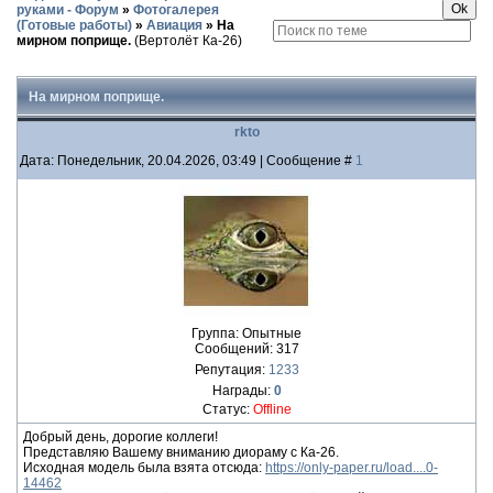
руками - Форум
»
Фотогалерея
(Готовые работы)
»
Авиация
»
На
мирном поприще.
(Вертолёт Ка-26)
На мирном поприще.
rkto
Дата: Понедельник, 20.04.2026, 03:49 | Сообщение #
1
Группа: Опытные
Сообщений:
317
Репутация:
1233
Награды:
0
Статус:
Offline
Добрый день, дорогие коллеги!
Представляю Вашему вниманию диораму с Ка-26.
Исходная модель была взята отсюда:
https://only-paper.ru/load....0-
14462