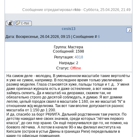
Сообщение отредактировал
rkto
-
Суббота, 25.04.2026, 21:49
cesis13
Дата: Воскресенье, 26.04.2026, 09:15 | Сообщение #
6
Группа: Мастера
Сообщений:
1598
Репутация:
4018
Награды:
2
Статус:
Offline
На самом деле - молодец. В уменьшенном масштабе такие вертолёты
я уже не сумею, например. В последнее время только увеличиваю
размер моделек. Глаза становятся хуже, пальцы толще и т. д.. У меня
даже оригинал журнала есть и даже остекление, а вот никак не
займусь склеить. Да и масштаб на диорамах, скажем так, не
обязательно строго до десятой соблюдать, я думаю. Я вот домики
леплю, целый городок сваял в масштабе 1:160, он же масштаб "N" в
отношении ж/д моделизма. Так вот там вполне допускается разнос
масштаба от 1:150 до 1:200.
И да, спасибо за борт РКИИГА. Дальний родственник там учился. По
детству накидал мне своих значков, среди которых "лётчик первого
класса", до сих пор храню. Он ещё переучивался где-то, не помню, на
боевого лётчика. А потом в начале 90-х мы филиал института на
Кипсале (остров в устье Двины в границах Риги) переделывали в
какие-то офисные помещения.