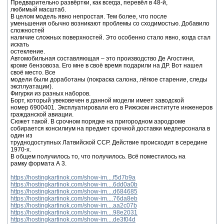
Предварительно развёртки, как всегда, перевёл в 48-й,
любимый масштаб.
В целом модель явно непростая. Тем более, что после
уменьшения обычно возникают проблемы со сходимостью. Добавило
сложностей
наличие сложных поверхностей. Это особенно стало явно, когда стал
искать
остекление.
Автомобильная составляющая – это производство Де Агостини,
кроме бензовоза. Его мне в своё время подарили на ДР. Вот нашел
своё место. Все
модели были доработаны (покраска салона, лёгкое старение, следы
эксплуатации).
Фигурки из разных наборов.
Борт, который увековечен в данной модели имеет заводской
номер 6900401. Эксплуатировали его в Рижском институте инженеров
гражданской авиации.
Сюжет такой. В срочном порядке на пригородном аэродроме
собирается консилиум на предмет срочной доставки медперсонала в
один из
труднодоступных Латвийской ССР. Действие происходит в середине
1970-х.
В общем получилось то, что получилось. Всё поместилось на
рамку формата А 3.
https://hostingkartinok.com/show-im....f5d7b9a
https://hostingkartinok.com/show-im....6dd0a0b
https://hostingkartinok.com/show-im....d684685
https://hostingkartinok.com/show-im....76da8eb
https://hostingkartinok.com/show-im....aa2c07b
https://hostingkartinok.com/show-im....98e2031
https://hostingkartinok.com/show-im....de3f04d