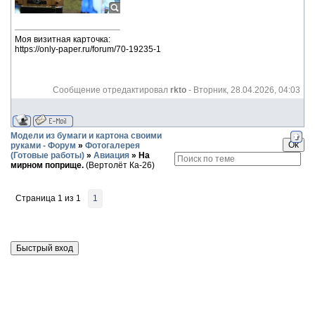
Моя визитная карточка:
https://only-paper.ru/forum/70-19235-1
Сообщение отредактировал
rkto
-
Вторник, 28.04.2026, 04:03
Модели из бумаги и картона своими
руками - Форум
»
Фотогалерея
(Готовые работы)
»
Авиация
»
На
мирном поприще.
(Вертолёт Ка-26)
Страница
1
из
1
1