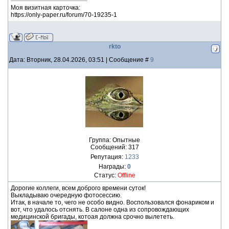
Моя визитная карточка:
https://only-paper.ru/forum/70-19235-1
rkto
Дата: Вторник, 28.04.2026, 03:51 | Сообщение #
9
Группа: Опытные
Сообщений:
317
Репутация:
1233
Награды:
0
Статус:
Offline
Дорогие коллеги, всем доброго времени суток!
Выкладываю очередную фотосессию.
Итак, в начале то, чего не особо видно. Воспользовался фонариком и
вот, что удалось отснять. В салоне одна из сопровождающих
медицинской бригады, котоая должна срочно вылететь.