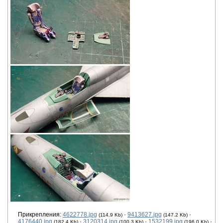
Прикрепления:
4622778.jpg
·
9413627.jpg
·
(114.9 Kb)
(147.2 Kb)
4176440.jpg
·
3120314.jpg
·
1532199.jpg
·
(182.4 Kb)
(100.3 Kb)
(196.0 Kb)