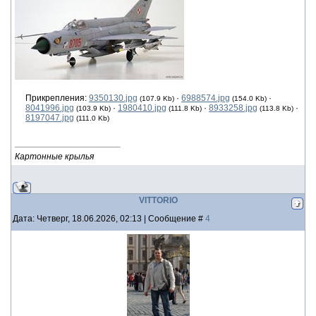
Прикрепления:
9350130.jpg
·
6988574.jpg
·
(107.9 Kb)
(154.0 Kb)
8041996.jpg
·
1980410.jpg
·
8933258.jpg
·
(103.9 Kb)
(111.8 Kb)
(113.8 Kb)
8197047.jpg
(111.0 Kb)
Картонные крылья
VITTORIO
Дата: Четверг, 18.06.2026, 02:13 | Сообщение #
4