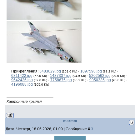
Прикрепления:
3483029.jpg
·
1097598.jpg
·
(101.6 Kb)
(88.2 Kb)
6811422.jpg
·
1487337.jpg
·
5202562.jpg
·
(77.6 Kb)
(94.9 Kb)
(99.6 Kb)
9642426.jpg
·
7758675.jpg
·
9950335.jpg
·
(82.0 Kb)
(66.2 Kb)
(96.8 Kb)
4196088.jpg
(105.0 Kb)
Картонные крылья
marmot
Дата: Четверг, 18.06.2026, 01:09 | Сообщение #
3