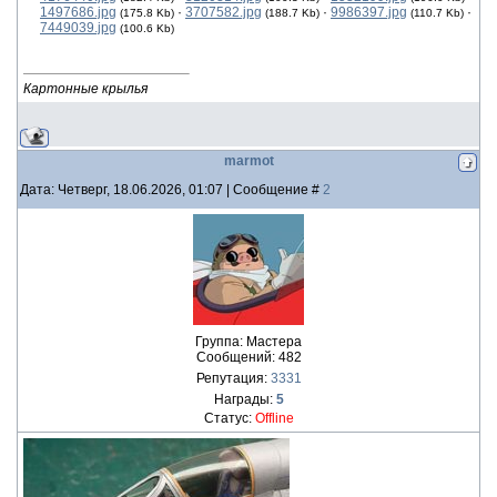
1497686.jpg
·
3707582.jpg
·
9986397.jpg
·
(175.8 Kb)
(188.7 Kb)
(110.7 Kb)
7449039.jpg
(100.6 Kb)
Картонные крылья
marmot
Дата: Четверг, 18.06.2026, 01:07 | Сообщение #
2
Группа: Мастера
Сообщений:
482
Репутация:
3331
Награды:
5
Статус:
Offline