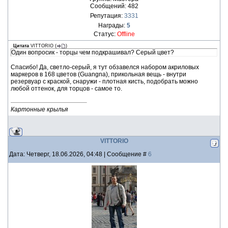
Сообщений:
482
Репутация:
3331
Награды:
5
Статус:
Offline
Цитата
VITTORIO
(
)
Один вопросик - торцы чем подкрашивал? Серый цвет?
Спасибо! Да, светло-серый, я тут обзавелся набором акриловых
маркеров в 168 цветов (Guangna), прикольная вещь - внутри
резервуар с краской, снаружи - плотная кисть, подобрать можно
любой оттенок, для торцов - самое то.
Картонные крылья
VITTORIO
Дата: Четверг, 18.06.2026, 04:48 | Сообщение #
6