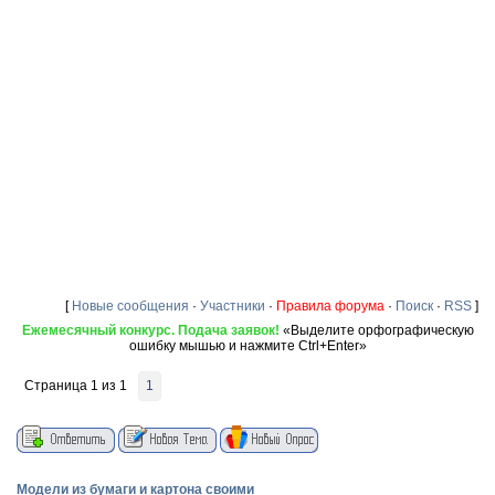
[
Новые сообщения
·
Участники
·
Правила форума
·
Поиск
·
RSS
]
Ежемесячный конкурс. Подача заявок!
«Выделите орфографическую
ошибку мышью и нажмите Ctrl+Enter»
Страница
1
из
1
1
Модели из бумаги и картона своими