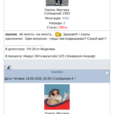
Группа: Мастера
Сообщений:
2363
Репутация:
3000
Награды:
2
Статус:
Offline
marmot
, Ай лепота, так лепота....
Здорово!!! + в репу
однозначно. Один вопросик - торцы чем подкрашивал? Серый цвет?
В долгострое : PX-29 от Моделика.
В процессе: Икарус 260 в масштабе 1/25 ( Конверсия Анграф)
marmot
Дата: Четверг, 18.06.2026, 03:30 | Сообщение #
5
Группа: Мастера