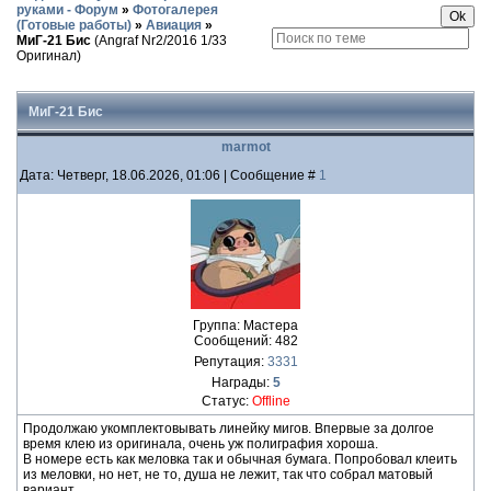
руками - Форум
»
Фотогалерея
(Готовые работы)
»
Авиация
»
МиГ-21 Бис
(Angraf Nr2/2016 1/33
Оригинал)
МиГ-21 Бис
marmot
Дата: Четверг, 18.06.2026, 01:06 | Сообщение #
1
Группа: Мастера
Сообщений:
482
Репутация:
3331
Награды:
5
Статус:
Offline
Продолжаю укомплектовывать линейку мигов. Впервые за долгое
время клею из оригинала, очень уж полиграфия хороша.
В номере есть как меловка так и обычная бумага. Попробовал клеить
из меловки, но нет, не то, душа не лежит, так что собрал матовый
вариант.