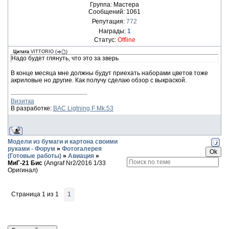
Группа: Мастера
Сообщений:
1061
Репутация:
772
Награды:
1
Статус:
Offline
Цитата
VITTORIO
(
)
Надо будет глянуть, что это за зверь
В конце месяца мне должны будут приехать наборами цветов тоже
акриловые но другие. Как получу сделаю обзор с выкраской.
Визитка
В разработке:
BAC Ligtning F Mk.53
Модели из бумаги и картона своими
руками - Форум
»
Фотогалерея
(Готовые работы)
»
Авиация
»
МиГ-21 Бис
(Angraf Nr2/2016 1/33
Оригинал)
Страница
1
из
1
1