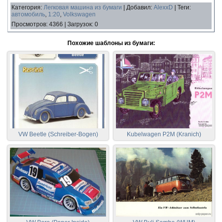
Категория
:
Легковая машина из бумаги
|
Добавил
:
AlexxD
|
Теги
:
автомобиль
,
1:20
,
Volkswagen
Просмотров
:
4366
|
Загрузок
:
0
Похожие шаблоны из бумаги:
VW Beetle (Schreiber-Bogen)
Kubelwagen P2M (Kranich)