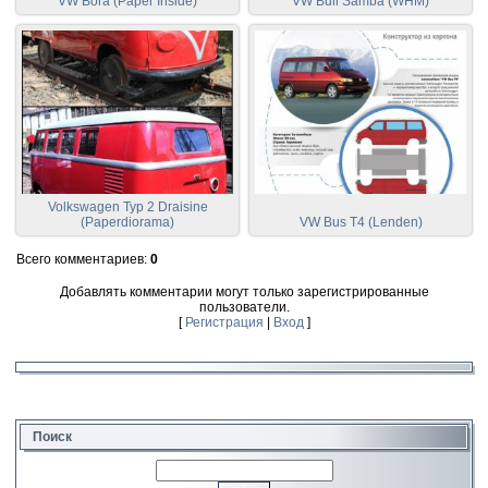
VW Bora (Paper Inside)
VW Buli Samba (WHM)
Volkswagen Typ 2 Draisine
(Paperdiorama)
VW Bus T4 (Lenden)
Всего комментариев
:
0
Добавлять комментарии могут только зарегистрированные
пользователи.
[
Регистрация
|
Вход
]
Поиск