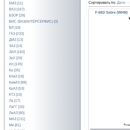
Сортировать по
:
Дате
·
БМЗ
[11]
ВАЗ
[167]
F-86D Sabre (WHM)
ВЗОР
[28]
ВИС (ВАЗИНТЕРСЕРВИС)
[3]
ВЛ
[18]
ГАЗ
[233]
ДМЗ
[13]
ЗАЗ
[14]
ЗИЛ
[183]
ЗиУ
[29]
Ил
[145]
Ка
[35]
КАвЗ
[18]
КамАЗ
[98]
КрАЗ
[53]
КТЗ
[10]
Ла
[17]
ЛаГГ
[16]
ЛиАЗ
[90]
МАЗ
[131]
Ми
[81]