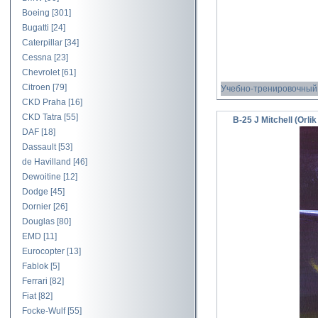
Boeing
[301]
Bugatti
[24]
Caterpillar
[34]
Cessna
[23]
Chevrolet
[61]
Citroen
[79]
Учебно-тренировочный 
CKD Praha
[16]
CKD Tatra
[55]
B-25 J Mitchell (Orlik
DAF
[18]
Dassault
[53]
de Havilland
[46]
Dewoitine
[12]
Dodge
[45]
Dornier
[26]
Douglas
[80]
EMD
[11]
Eurocopter
[13]
Fablok
[5]
Ferrari
[82]
Fiat
[82]
Focke-Wulf
[55]