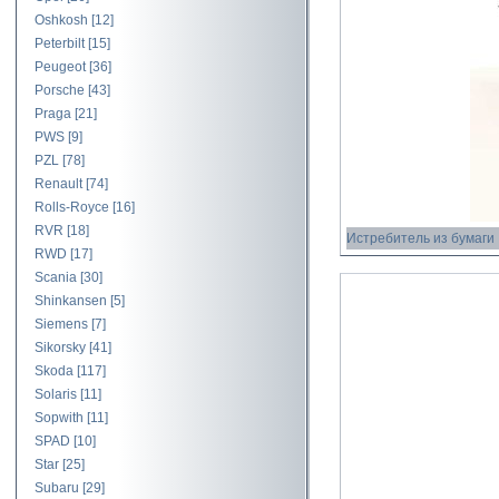
Oshkosh
[12]
Peterbilt
[15]
Peugeot
[36]
Porsche
[43]
Praga
[21]
PWS
[9]
PZL
[78]
Renault
[74]
Rolls-Royce
[16]
RVR
[18]
Истребитель из бумаги
RWD
[17]
Scania
[30]
Shinkansen
[5]
Siemens
[7]
Sikorsky
[41]
Skoda
[117]
Solaris
[11]
Sopwith
[11]
SPAD
[10]
Star
[25]
Subaru
[29]