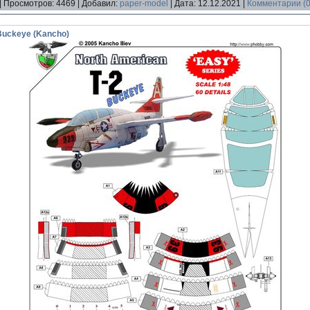
|
Просмотров:
4469
|
Добавил:
paper-model
|
Дата:
12.12.2021
|
Комментарии (0
Buckeye (Kancho)