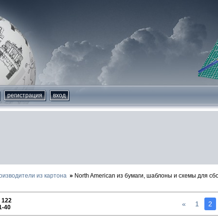
регистрация
вход
оизводители из картона
North American из бумаги, шаблоны и схемы для сб
:
122
«
1
2
1-40