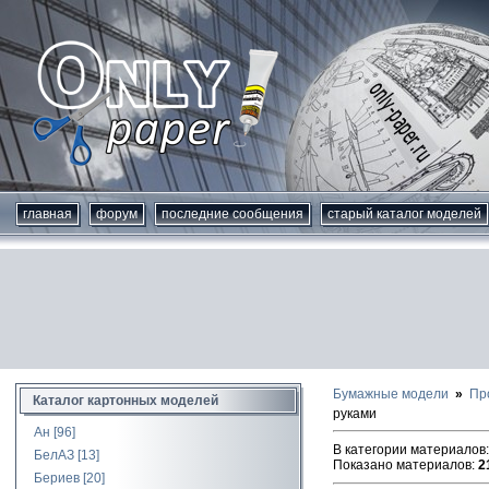
главная
форум
последние сообщения
старый каталог моделей
Бумажные модели
Пр
Каталог картонных моделей
руками
Ан
[96]
В категории материалов
БелАЗ
[13]
Показано материалов
:
2
Бериев
[20]