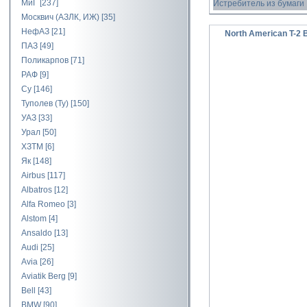
МиГ
[237]
Истребитель из бумаги
Москвич (АЗЛК, ИЖ)
[35]
НефАЗ
[21]
North American T-2 
ПАЗ
[49]
Поликарпов
[71]
РАФ
[9]
Су
[146]
Туполев (Ту)
[150]
УАЗ
[33]
Урал
[50]
ХЗТМ
[6]
Як
[148]
Airbus
[117]
Albatros
[12]
Alfa Romeo
[3]
Alstom
[4]
Ansaldo
[13]
Audi
[25]
Avia
[26]
Aviatik Berg
[9]
Bell
[43]
BMW
[90]