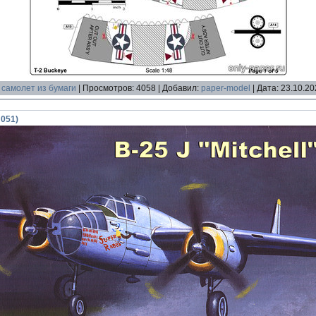
самолет из бумаги
|
Просмотров:
4058
|
Добавил:
paper-model
|
Дата:
23.10.20
 051)