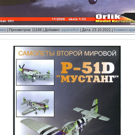
маги
|
Просмотров:
11166
|
Добавил:
squirrelfish
|
Дата:
23.10.2021
|
Комментарии