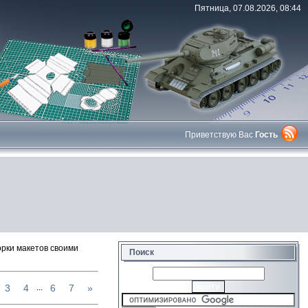
Пятница, 07.08.2026, 08:44
Приветствую Вас
Гость
орки макетов своими
Поиск
3
4
6
7
»
...