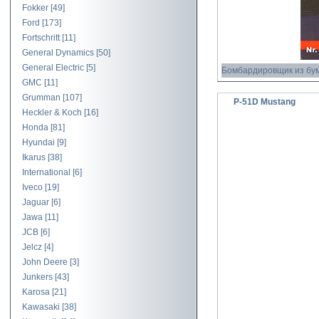
Fokker
[49]
Ford
[173]
Fortschritt
[11]
General Dynamics
[50]
General Electric
[5]
Бомбардировщик из бу
GMC
[11]
Grumman
[107]
P-51D Mustang
Heckler & Koch
[16]
Honda
[81]
Hyundai
[9]
Ikarus
[38]
International
[6]
Iveco
[19]
Jaguar
[6]
Jawa
[11]
JCB
[6]
Jelcz
[4]
John Deere
[3]
Junkers
[43]
Karosa
[21]
Kawasaki
[38]