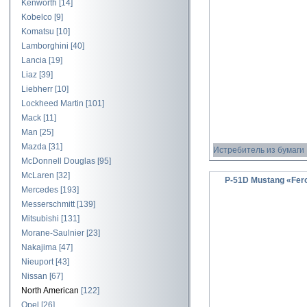
Kenworth
[14]
Kobelco
[9]
Komatsu
[10]
Lamborghini
[40]
Lancia
[19]
Liaz
[39]
Liebherr
[10]
Lockheed Martin
[101]
Mack
[11]
Man
[25]
Mazda
[31]
Истребитель из бумаги
McDonnell Douglas
[95]
McLaren
[32]
P-51D Mustang «Fero
Mercedes
[193]
Messerschmitt
[139]
Mitsubishi
[131]
Morane-Saulnier
[23]
Nakajima
[47]
Nieuport
[43]
Nissan
[67]
North American
[122]
Opel
[26]