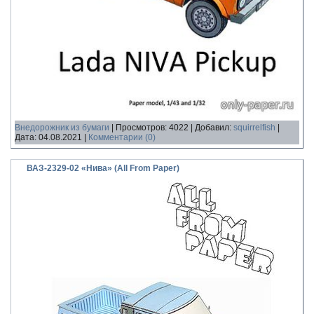
Внедорожник из бумаги
|
Просмотров:
4022
|
Добавил:
squirrelfish
|
Дата:
04.08.2021
|
Комментарии (0)
ВАЗ-2329-02 «Нива» (All From Paper)