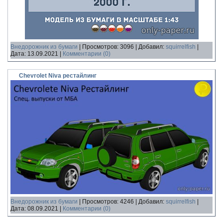
Внедорожник из бумаги
|
Просмотров:
3096
|
Добавил:
squirrelfish
|
Дата:
13.09.2021
|
Комментарии (0)
Chevrolet Niva рестайлинг
Внедорожник из бумаги
|
Просмотров:
4246
|
Добавил:
squirrelfish
|
Дата:
08.09.2021
|
Комментарии (0)