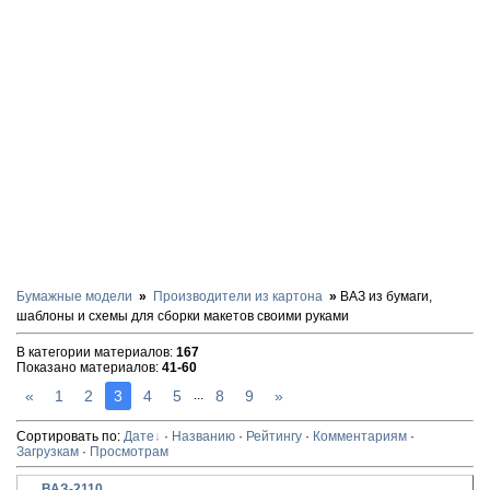
Бумажные модели
Производители из картона
ВАЗ из бумаги,
шаблоны и схемы для сборки макетов своими руками
В категории материалов
:
167
Показано материалов
:
41-60
«
1
2
3
4
5
8
9
»
...
Сортировать по
:
Дате
·
Названию
·
Рейтингу
·
Комментариям
·
Загрузкам
·
Просмотрам
ВАЗ-2110