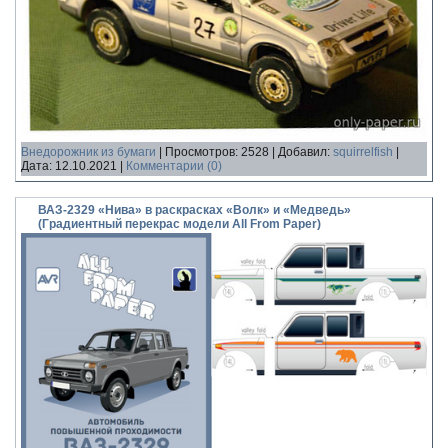
Внедорожник из бумаги
|
Просмотров:
2528
|
Добавил:
squirrelfish
|
Дата:
12.10.2021
|
Комментарии (0)
ВАЗ-2329 «Нива» в раскрасках «Волк» и «Медведь»
(Градиентный перекрас модели All From Paper)