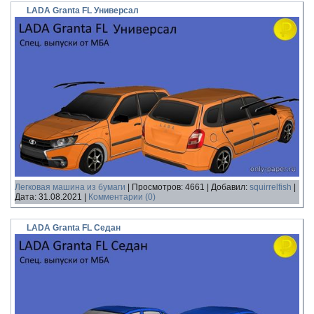
LADA Granta FL Универсал
Легковая машина из бумаги
|
Просмотров:
4661
|
Добавил:
squirrelfish
|
Дата:
31.08.2021
|
Комментарии (0)
LADA Granta FL Седан