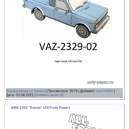
Внедорожник из бумаги
|
Просмотров:
3079
|
Добавил:
squirrelfish
|
Дата:
03.08.2021
|
Комментарии (0)
ФВК-2302 "Бизон" (All From Paper)