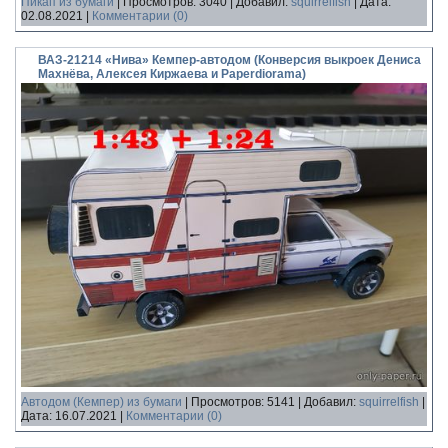
Пикап из бумаги
|
Просмотров:
3040
|
Добавил:
squirrelfish
|
Дата:
02.08.2021
|
Комментарии (0)
ВАЗ-21214 «Нива» Кемпер-автодом (Конверсия выкроек Дениса
Махнёва, Алексея Киржаева и Paperdiorama)
Автодом (Кемпер) из бумаги
|
Просмотров:
5141
|
Добавил:
squirrelfish
|
Дата:
16.07.2021
|
Комментарии (0)