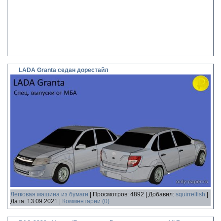
LADA Granta седан дорестайл
Легковая машина из бумаги
|
Просмотров:
4892
|
Добавил:
squirrelfish
|
Дата:
13.09.2021
|
Комментарии (0)