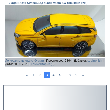
Лада Веста SW ребилд / Lada Vesta SW rebuild (Kirzik)
Легковая машина из бумаги
|
Просмотров:
5864
|
Добавил:
squirrelfish
|
Дата:
28.06.2021
|
Комментарии (0)
«
1
2
3
4
5
8
9
»
...