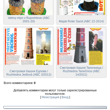
Vetrny mlyn v Ruprehtove (ABC
2001-20)
Majak Roter Sand (ABC 22-2014)
Смотровая башня Танечница /
Смотровая башня Едлова /
Rozhledna Tanečnice (ABC
Rozhledna Jedlová (ABC 3/2012)
14/2011)
Всего комментариев
:
0
Добавлять комментарии могут только зарегистрированные
пользователи.
[
Регистрация
|
Вход
]