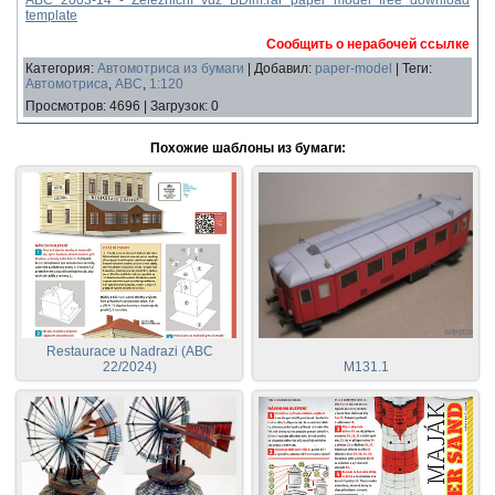
ABC 2003-14 - Železniční vůz BDlm.rar paper model free download
template
Сообщить о нерабочей ссылке
Категория
:
Автомотриса из бумаги
|
Добавил
:
paper-model
|
Теги
:
Автомотриса
,
ABC
,
1:120
Просмотров
:
4696
|
Загрузок
:
0
Похожие шаблоны из бумаги:
Restaurace u Nadrazi (ABC
22/2024)
M131.1