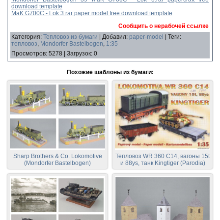
download template
MaK G700C - Lok 3.rar paper model free download template
Сообщить о нерабочей ссылке
Категория
:
Тепловоз из бумаги
|
Добавил
:
paper-model
|
Теги
:
тепловоз
,
Mondorfer Bastelbogen
,
1:35
Просмотров
:
5278
|
Загрузок
:
0
Похожие шаблоны из бумаги:
Sharp Brothers & Co. Lokomotive
Тепловоз WR 360 C14, вагоны 15t
(Mondorfer Bastelbogen)
и 88ys, танк Kingtiger (Parodia)