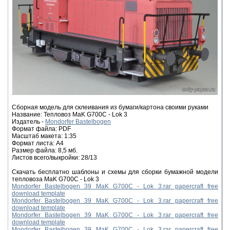
Сборная модель для склеивания из бумаги/картона своими руками
Название: Тепловоз MaK G700C - Lok 3
Издатель -
Mondorfer Bastelbogen
Формат файла: PDF
Масштаб макета: 1:35
Формат листа: А4
Размер файла: 8,5 мб.
Листов всего/выкройки: 28/13
Скачать бесплатно шаблоны и схемы для сборки бумажной модели
тепловоза MaK G700C - Lok 3
Mondorfer Bastelbogen 39 MaK G700C - Lok 3.rar papercraft free
download template
Mondorfer Bastelbogen 39 MaK G700C - Lok 3.rar papercraft free
download template
Mondorfer Bastelbogen 39 MaK G700C - Lok 3.rar papercraft free
download template
Mondorfer Bastelbogen 39 MaK G700C - Lok 3.rar papercraft free