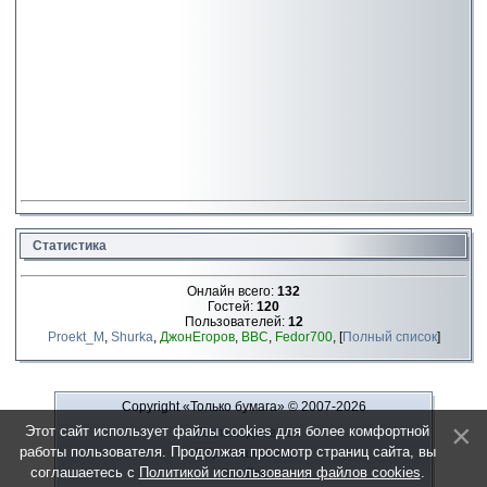
Статистика
Онлайн всего:
132
Гостей:
120
Пользователей:
12
Proekt_M
,
Shurka
,
ДжонЕгоров
,
ВВС
,
Fedor700
, [
Полный список
]
Copyright «Только бумага»
© 2007-2026
Этот сайт использует файлы cookies для более комфортной
Рекламодателю
работы пользователя. Продолжая просмотр страниц сайта, вы
Обратная связь
соглашаетесь с
Политикой использования файлов cookies
.
О сайте