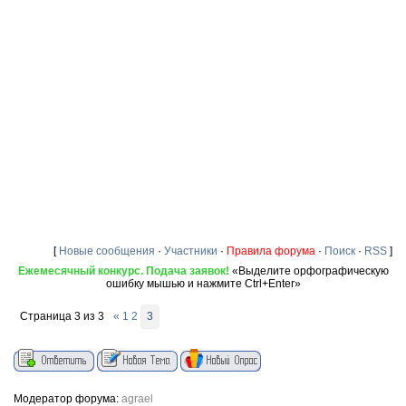
[
Новые сообщения
·
Участники
·
Правила форума
·
Поиск
·
RSS
]
Ежемесячный конкурс. Подача заявок!
«Выделите орфографическую
ошибку мышью и нажмите Ctrl+Enter»
Страница
3
из
3
«
1
2
3
Модератор форума:
agrael