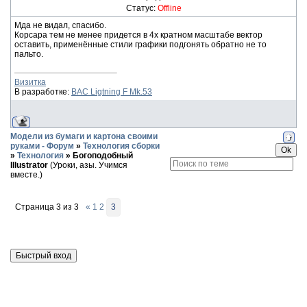
Статус:
Offline
Мда не видал, спасибо.
Корсара тем не менее придется в 4х кратном масштабе вектор
оставить, применённые стили графики подгонять обратно не то
пальто.
Визитка
В разработке:
BAC Ligtning F Mk.53
Модели из бумаги и картона своими
руками - Форум
»
Технология сборки
»
Технология
»
Богоподобный
Illustrator
(Уроки, азы. Учимся
вместе.)
Страница
3
из
3
«
1
2
3