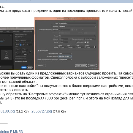
та.
мы вам предложат продолжить один из последних проектов или начать новый
можно выбрать один из предложенных вариантов будущего проекта. На самом
олее популярных форматов. Сверху полоска с выбором заложенных "пресетов"
 монтажной области.
нительные настройки" вы получите окно с более широкими настройками, неко
ожете их описать.
шу обратить на "Растровые эффекты" именно тут возникают ограничения свя
ы 24.3 (это не последняя) 300 ppi (pixel per inch). И этого на мой взгляд д
и.
8180.jpg
·
2856727.jpg
(92.2 Kb)
(67.8 Kb)
gtning F Mk.53