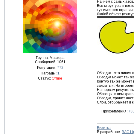
Начнем с самых азов.
Все структуры в век
тут имеются ограниче
Любой объект (контур)
Группа: Мастера
Сообщений:
1061
Репутация:
772
Обводка - это линия 
Награды:
1
Обводка может так же
Статус:
Offline
Контур так же может 
закрытый. На втором 
На первом рисунке вы
Образцы, в нем хран
Обводка, хранит наст
Слои, отображает в к
Прикрепления:
736
Визитка
В разработке:
BAC Li