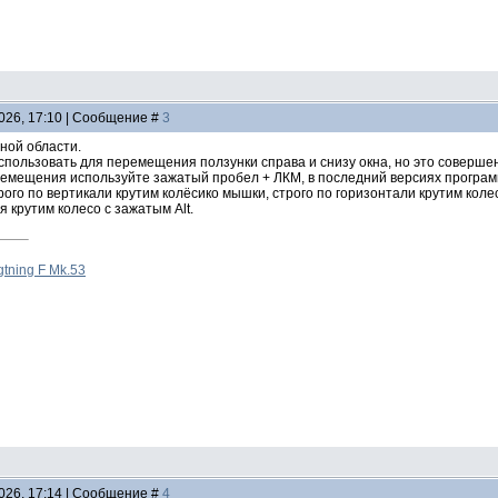
2026, 17:10 | Сообщение #
3
ной области.
спользовать для перемещения ползунки справа и снизу окна, но это соверше
емещения используйте зажатый пробел + ЛКМ, в последний версиях програм
го по вертикали крутим колёсико мышки, строго по горизонтали крутим колес
 крутим колесо с зажатым Alt.
gtning F Mk.53
2026, 17:14 | Сообщение #
4