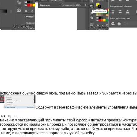
асположена обычно сверху окна, под меню. вызывается и убирается через в
Содержит в себе графические элементы управления выб
вить про:
о механизм заставляющий "прилипать" твой курсор к деталям проекта: контур
отображаются по краям окна проекта и позволяют ориентироваться в масштаба
 которую можно привязать к чему либо, а так же к ней можно привязаться. 
 ниже) и передвинуть ее за параллельную ей линейку.