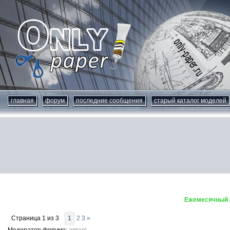
главная
форум
последние сообщения
старый каталог моделей
Ежемесячный к
Страница
1
из
3
1
2
3
»