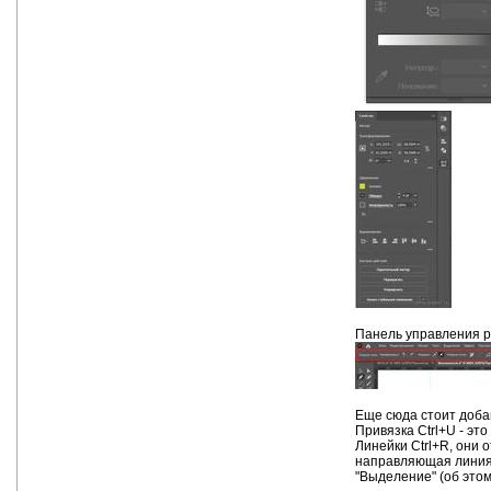
Панель управления р
Еще сюда стоит доба
Привязка Ctrl+U - эт
Линейки Ctrl+R, они 
направляющая линия,
"Выделение" (об этом