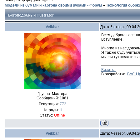
Модератор форума:
agrael
Модели из бумаги и картона своими руками - Форум
»
Технология сборк
Богоподобный Illustrator
Veikbar
Дата: Четверг, 09.04.
Всем доброго весенн
Вступление.
Многие из нас доволь
Я так же буду учитьс
мысли тут желательн
Визитка
В разработке:
BAC Li
Группа: Мастера
Сообщений:
1061
Репутация:
772
Награды:
1
Статус:
Offline
Veikbar
Дата: Четверг, 09.04.