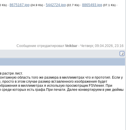
·
8675167.jpg
·
5442724.jpg
·
8865493.jpg
·
0 Kb)
(24.9 Kb)
(22.7 Kb)
(37.1 Kb)
Сообщение отредактировал
Veikbar
-
Четверг, 09.04.2026, 23:16
 растре лист.
онтажную область того же размера в миллиметрах что и прототип. Если у
я, просто в этом случае размер вставленного изображения будет
зображения в миллиметрах я использую просмотрщик FSViewer. При
 среди которых есть графа При печати. Далее конвертируем в уме дюймы