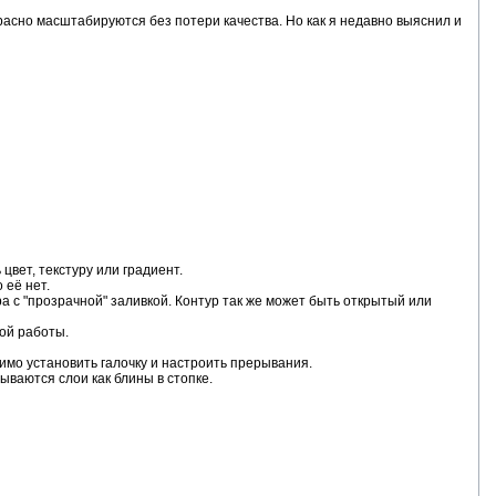
асно масштабируются без потери качества. Но как я недавно выяснил и
вет, текстуру или градиент.
 её нет.
а с "прозрачной" заливкой. Контур так же может быть открытый или
ной работы.
имо установить галочку и настроить прерывания.
ываются слои как блины в стопке.