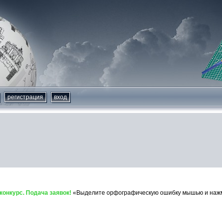
регистрация
вход
онкурс. Подача заявок!
«Выделите орфографическую ошибку мышью и нажми