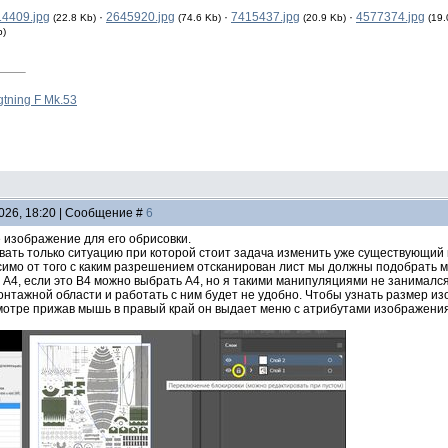
4409.jpg
·
2645920.jpg
·
7415437.jpg
·
4577374.jpg
(22.8 Kb)
(74.6 Kb)
(20.9 Kb)
(19.
b)
gtning F Mk.53
2026, 18:20 | Сообщение #
6
 изображение для его обрисовки.
вать только ситуацию при которой стоит задача изменить уже существующий в
симо от того с каким разрешением отсканирован лист мы должны подобрать м
 А4, если это B4 можно выбрать А4, но я такими манипуляциями не занималс
нтажной области и работать с ним будет не удобно. Чтобы узнать размер и
отре прижав мышь в правый край он выдает меню с атрибутами изображения