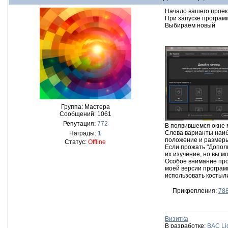
Начало вашего проек
При запуске програм
Выбираем новый
Группа: Мастера
Сообщений:
1061
Репутация:
772
В появившемся окне 
Слева варианты наиб
Награды:
1
положение и размеры
Статус:
Offline
Если прожать "Допол
их изучение, но вы м
Особое внимание про
моей версии программ
использовать костыл
Прикрепления:
788
Визитка
В разработке:
BAC Li