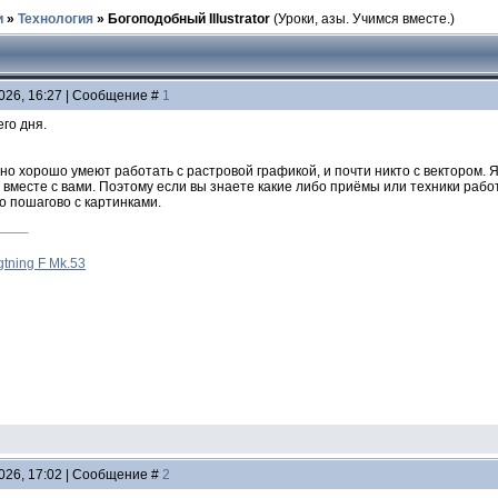
и
»
Технология
»
Богоподобный Illustrator
(Уроки, азы. Учимся вместе.)
2026, 16:27 | Сообщение #
1
его дня.
но хорошо умеют работать с растровой графикой, и почти никто с вектором. Я 
я вместе с вами. Поэтому если вы знаете какие либо приёмы или техники раб
о пошагово с картинками.
gtning F Mk.53
2026, 17:02 | Сообщение #
2