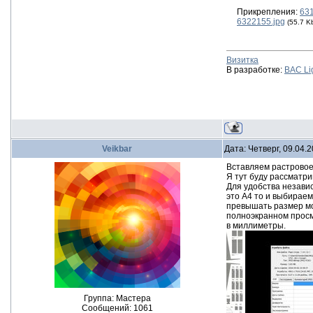
Прикрепления:
631
6322155.jpg
(55.7 K
Визитка
В разработке:
BAC Li
Veikbar
Дата: Четверг, 09.04.
Вставляем растровое
Я тут буду рассматри
Для удобства незави
это А4 то и выбираем
превышать размер мо
полноэкранном просм
в миллиметры.
Группа: Мастера
Сообщений:
1061