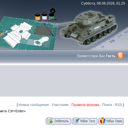
Суббота, 08.08.2026, 01:25
Приветствую Вас
Гость
[
Новые сообщения
·
Участники
·
Правила форума
·
Поиск
·
RSS
]
те Ctrl+Enter»