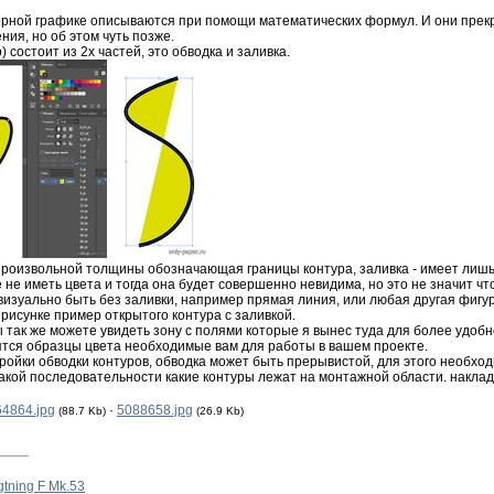
торной графике описываются при помощи математических формул. И они прекр
ния, но об этом чуть позже.
 состоит из 2х частей, это обводка и заливка.
произвольной толщины обозначающая границы контура, заливка - имеет лишь ц
 не иметь цвета и тогда она будет совершенно невидима, но это не значит что
визуально быть без заливки, например прямая линия, или любая другая фигур
рисунке пример открытого контура с заливкой.
 так же можете увидеть зону с полями которые я вынес туда для более удоб
ятся образцы цвета необходимые вам для работы в вашем проекте.
ройки обводки контуров, обводка может быть прерывистой, для этого необход
акой последовательности какие контуры лежат на монтажной области. наклад
4864.jpg
·
5088658.jpg
(88.7 Kb)
(26.9 Kb)
gtning F Mk.53