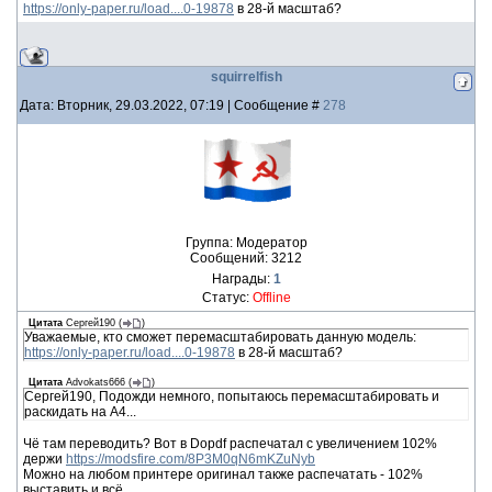
https://only-paper.ru/load....0-19878
в 28-й масштаб?
squirrelfish
Дата: Вторник, 29.03.2022, 07:19 | Сообщение #
278
Группа: Модератор
Сообщений:
3212
Награды:
1
Статус:
Offline
Цитата
Сергей190
(
)
Уважаемые, кто сможет перемасштабировать данную модель:
https://only-paper.ru/load....0-19878
в 28-й масштаб?
Цитата
Advokats666
(
)
Сергей190, Подожди немного, попытаюсь перемасштабировать и
раскидать на А4...
Чё там переводить? Вот в Dopdf распечатал с увеличением 102%
держи
https://modsfire.com/8P3M0qN6mKZuNyb
Можно на любом принтере оригинал также распечатать - 102%
выставить и всё