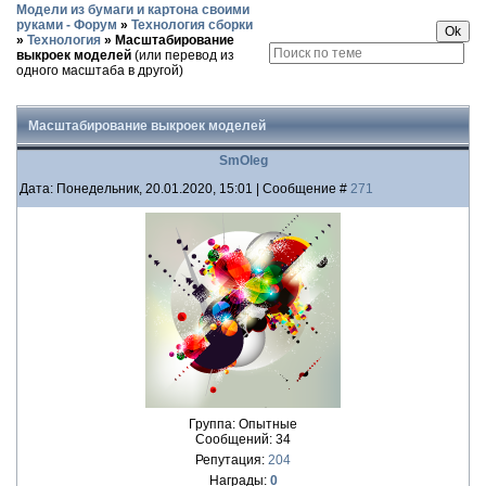
Модели из бумаги и картона своими
руками - Форум
»
Технология сборки
»
Технология
»
Масштабирование
выкроек моделей
(или перевод из
одного масштаба в другой)
Масштабирование выкроек моделей
SmOleg
Дата: Понедельник, 20.01.2020, 15:01 | Сообщение #
271
Группа: Опытные
Сообщений:
34
Репутация:
204
Награды:
0