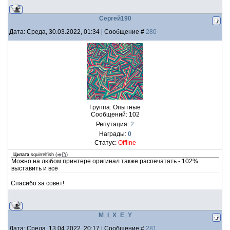
Сергей190
Дата: Среда, 30.03.2022, 01:34 | Сообщение #
280
Группа: Опытные
Сообщений:
102
Репутация:
2
Награды:
0
Статус:
Offline
Цитата
squirrelfish
(
)
Можно на любом принтере оригинал также распечатать - 102%
выставить и всё
Спасибо за совет!
M_I_X_E_Y
Дата: Среда, 13.04.2022, 20:17 | Сообщение #
281