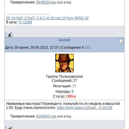
Прикрепления:
9648534.jpg
(152.6 Kb)
SF-24
МиГ-3
ЛаГГ-3
И-1
И-16 тип 10
Fury
SPAD VII
В цеху:
Ту-128М
kazbek
Дата: Вторник, 28.06.2022, 22:37 | Сообщение #
282
Группа: Пользователи
Сообщений:
27
Репутация:
15
Награды:
0
Статус:
Offline
Уважаемые мастера! Переведите, пожалуйста эту модель в масштаб
1:50. Буду очень признателен.
https://only-paper.ru/load....0-20158
Прикрепления:
8299602.jpg
(154.9 Kb)