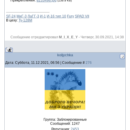
Прикрепления:
8233498.jpg
(139.9 Kb)
SF-24
МиГ-3
ЛаГГ-3
И-1
И-16 тип 10
Fury
SPAD VII
В цеху:
Ту-128М
Сообщение отредактировал
M_I_X_E_Y
-
Четверг, 30.09.2021, 14:38
koljychka
Дата: Суббота, 11.12.2021, 06:56 | Сообщение #
276
Группа: Заблокированные
Сообщений:
1247
Репутация:
2453