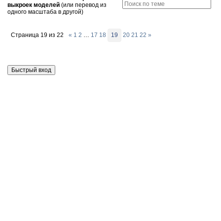
выкроек моделей
(или перевод из
одного масштаба в другой)
Страница
19
из
22
«
1
2
…
17
18
19
20
21
22
»