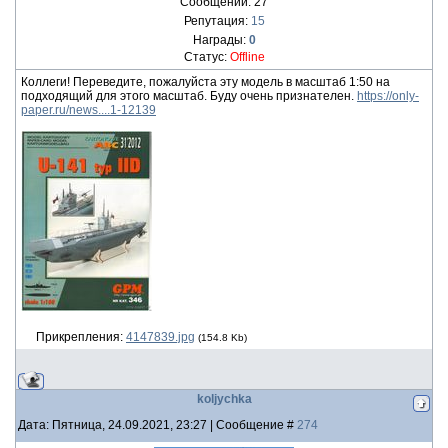
Сообщений:
27
Репутация:
15
Награды:
0
Статус:
Offline
Коллеги! Переведите, пожалуйста эту модель в масштаб 1:50 на
подходящий для этого масштаб. Буду очень признателен.
https://only-
paper.ru/news....1-12139
Прикрепления:
4147839.jpg
(154.8 Kb)
koljychka
Дата: Пятница, 24.09.2021, 23:27 | Сообщение #
274