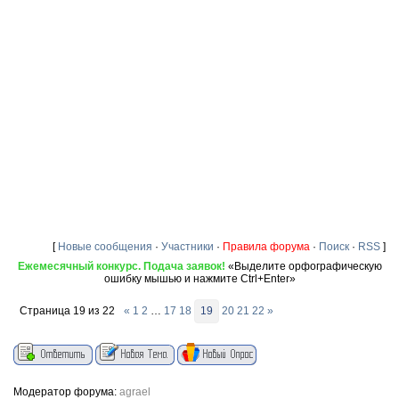
[
Новые сообщения
·
Участники
·
Правила форума
·
Поиск
·
RSS
]
Ежемесячный конкурс. Подача заявок!
«Выделите орфографическую
ошибку мышью и нажмите Ctrl+Enter»
Страница
19
из
22
«
1
2
…
17
18
19
20
21
22
»
Модератор форума:
agrael