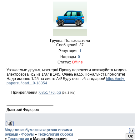
Группа: Пользователи
Сообщений:
37
Репутация:
1
Награды:
0
Статус:
Offline
Уважаемые друзья, мастера! Прошу перевести пожалуйста модель
электровоза чс2 из 1/87 в 1/45. Очень надо. Пожалуйста помогите!
Надо именно 1/45 на листе А4! Буду очень благодарен!
https://only-
paper.ru/load....0-18354
Прикрепления:
0851776.jpg
(94.3 Kb)
Дмитрий Федоров
Модели из бумаги и картона своими
руками - Форум
»
Технология сборки
»
Технология
»
Масштабирование