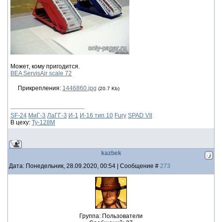
Может, кому пригодится.
BEA ServisAir scale 72
Прикрепления:
1446860.jpg
(20.7 Kb)
SF-24
МиГ-3
ЛаГГ-3
И-1
И-16 тип 10
Fury
SPAD VII
В цеху:
Ту-128М
kazbek
Дата: Понедельник, 28.09.2020, 00:54 | Сообщение #
273
Группа: Пользователи