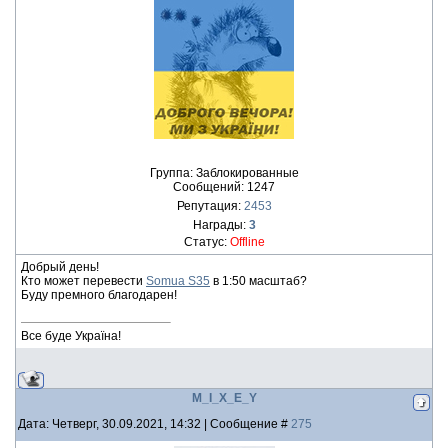
Группа: Заблокированные
Сообщений:
1247
Репутация:
2453
Награды:
3
Статус:
Offline
Добрый день!
Кто может перевести
Somua S35
в 1:50 масштаб?
Буду премного благодарен!
Все буде Україна!
M_I_X_E_Y
Дата: Четверг, 30.09.2021, 14:32 | Сообщение #
275