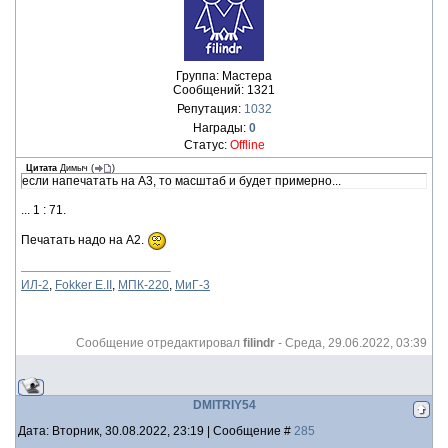
Группа: Мастера
Сообщений:
1321
Репутация:
1032
Награды:
0
Статус:
Offline
Цитата
Димыч
(
)
если напечатать на А3, то масштаб и будет примерно...
... 1 : 71.
Печатать надо на А2.
ИЛ-2
,
Fokker E.II
,
МПК-220
,
МиГ-3
Сообщение отредактировал
filindr
-
Среда, 29.06.2022, 03:39
DMITRIY54
Дата: Вторник, 30.08.2022, 23:19 | Сообщение #
285