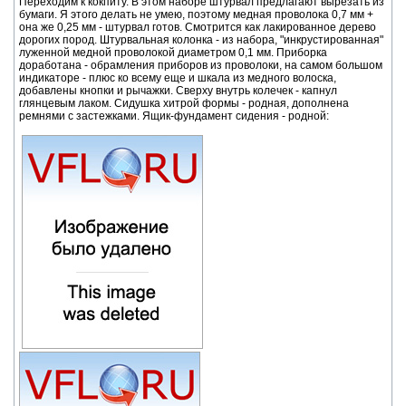
Переходим к кокпиту. В этом наборе штурвал предлагают вырезать из
бумаги. Я этого делать не умею, поэтому медная проволока 0,7 мм +
она же 0,25 мм - штурвал готов. Смотрится как лакированное дерево
дорогих пород. Штурвальная колонка - из набора, "инкрустированная"
луженной медной проволокой диаметром 0,1 мм. Приборка
доработана - обрамления приборов из проволоки, на самом большом
индикаторе - плюс ко всему еще и шкала из медного волоска,
добавлены кнопки и рычажки. Сверху внутрь колечек - капнул
глянцевым лаком. Сидушка хитрой формы - родная, дополнена
ремнями с застежками. Ящик-фундамент сидения - родной: