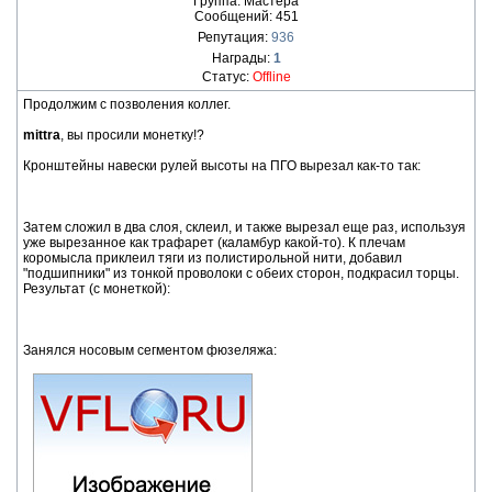
Группа: Мастера
Сообщений:
451
Репутация:
936
Награды:
1
Статус:
Offline
Продолжим с позволения коллег.
mittra
, вы просили монетку!?
Кронштейны навески рулей высоты на ПГО вырезал как-то так:
Затем сложил в два слоя, склеил, и также вырезал еще раз, используя
уже вырезанное как трафарет (каламбур какой-то). К плечам
коромысла приклеил тяги из полистирольной нити, добавил
"подшипники" из тонкой проволоки с обеих сторон, подкрасил торцы.
Результат (с монеткой):
Занялся носовым сегментом фюзеляжа: