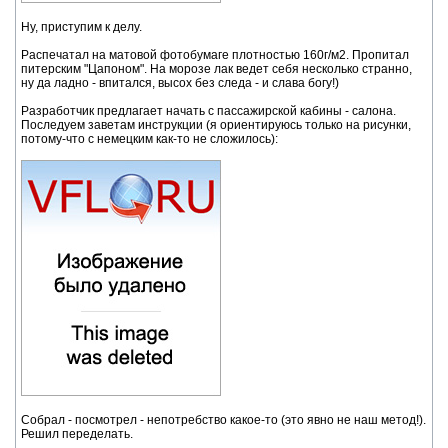
Ну, приступим к делу.
Распечатал на матовой фотобумаге плотностью 160г/м2. Пропитал
питерским "Цапоном". На морозе лак ведет себя несколько странно,
ну да ладно - впитался, высох без следа - и слава богу!)
Разработчик предлагает начать с пассажирской кабины - салона.
Последуем заветам инструкции (я ориентируюсь только на рисунки,
потому-что с немецким как-то не сложилось):
Собрал - посмотрел - непотребство какое-то (это явно не наш метод!).
Решил переделать.