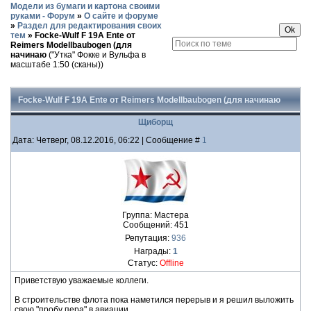
Модели из бумаги и картона своими
руками - Форум
»
О сайте и форуме
»
Раздел для редактирования своих
тем
»
Focke-Wulf F 19A Ente от
Reimers Modellbaubogen (для
начинаю
("Утка" Фокке и Вульфа в
масштабе 1:50 (сканы))
Focke-Wulf F 19A Ente от Reimers Modellbaubogen (для начинаю
Щиборщ
Дата: Четверг, 08.12.2016, 06:22 | Сообщение #
1
Группа: Мастера
Сообщений:
451
Репутация:
936
Награды:
1
Статус:
Offline
Приветствую уважаемые коллеги.
В строительстве флота пока наметился перерыв и я решил выложить
свою "пробу пера" в авиации.