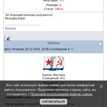
Репутация:
333
Награды:
0
Статус:
Offline
Эх! Хороший пепелац получается!
Молодец Юра!
Визитка
Щиборщ
Дата: Вторник, 20.12.2016, 19:56 | Сообщение #
10
Группа: Мастера
Сообщений:
451
Репутация:
936
Этот сайт использует файлы cookies для более комфортной
Награды:
1
работы пользователя. Продолжая просмотр страниц сайта, вы
Статус:
Offline
соглашаетесь с
Политикой использования файлов cookies
.
Advokats666
,
mittra
, спасибо за интерес к теме!
СОГЛАСИТЬСЯ
Тем временем собрал ПГО и навесил рули высоты: