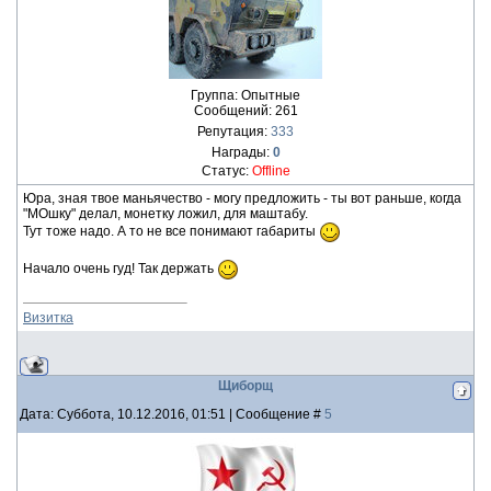
Группа: Опытные
Сообщений:
261
Репутация:
333
Награды:
0
Статус:
Offline
Юра, зная твое маньячество - могу предложить - ты вот раньше, когда
"МОшку" делал, монетку ложил, для маштабу.
Тут тоже надо. А то не все понимают габариты
Начало очень гуд! Так держать
Визитка
Щиборщ
Дата: Суббота, 10.12.2016, 01:51 | Сообщение #
5