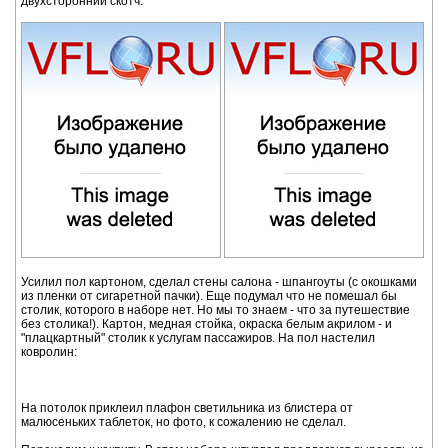
двухсторонний скотч:
Усилил пол картоном, сделал стены салона - шпангоуты (с окошками
из пленки от сигаретной пачки). Еще подумал что не помешал бы
столик, которого в наборе нет. Но мы то знаем - что за путешествие
без столика!). Картон, медная стойка, окраска белым акрилом - и
"плацкартный" столик к услугам пассажиров. На пол настелил
ковролин:
На потолок приклеил плафон светильника из блистера от
малюсеньких таблеток, но фото, к сожалению не сделал.