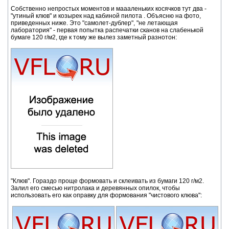
Собственно непростых моментов и маааленьких косячков тут два -
"утиный клюв" и козырек над кабиной пилота . Объясню на фото,
приведенных ниже. Это "самолет-дублер", "не летающая
лаборатория" - первая попытка распечатки сканов на слабенькой
бумаге 120 г/м2, где к тому же вылез заметный разнотон:
"Клюв". Гораздо проще формовать и склеивать из бумаги 120 г/м2.
Залил его смесью нитролака и деревянных опилок, чтобы
использовать его как оправку для формования "чистового клюва":