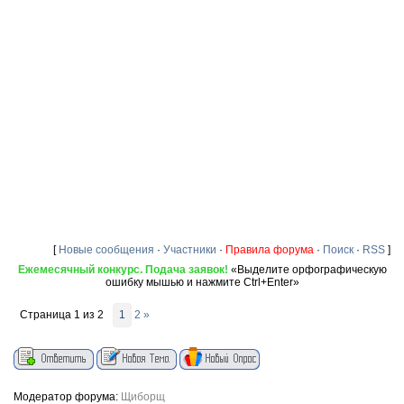
[
Новые сообщения
·
Участники
·
Правила форума
·
Поиск
·
RSS
]
Ежемесячный конкурс. Подача заявок!
«Выделите орфографическую
ошибку мышью и нажмите Ctrl+Enter»
Страница
1
из
2
1
2
»
Модератор форума:
Щиборщ