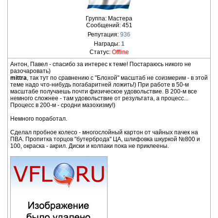
Группа: Мастера
Сообщений:
451
Репутация:
936
Награды:
1
Статус:
Offline
Антон, Павел - спасибо за интерес к теме! Постараюсь никого не
разочаровать)
mittra
, так тут по сравнению с "Блохой" масштаб не соизмерим - в этой
теме надо что-нибудь погабаритней ложить!) При работе в 50-м
масштабе получаешь почти физическое удовольствие. В 200-м все
немного сложнее - там удовольствие от результата, а процесс...
Процесс в 200-м - сродни мазохизму!)
Немного поработал.
Сделал пробное колесо - многослойный картон от чайных пачек на
ПВА. Пропитка торцов "бутерброда" ЦА, шлифовка шкуркой №800 и
100, окраска - акрил. Диски и колпаки пока не приклеены.