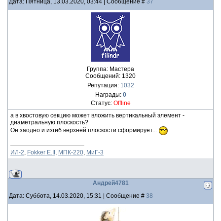
Дата: Пятница, 13.03.2020, 03:44 | Сообщение #
37
Группа: Мастера
Сообщений:
1320
Репутация:
1032
Награды:
0
Статус:
Offline
а в хвостовую секцию может вложить вертикальный элемент -
диаметральную плоскость?
Он заодно и изгиб верхней плоскости сформирует...
ИЛ-2
,
Fokker E.II
,
МПК-220
,
МиГ-3
Андрей4781
Дата: Суббота, 14.03.2020, 15:31 | Сообщение #
38