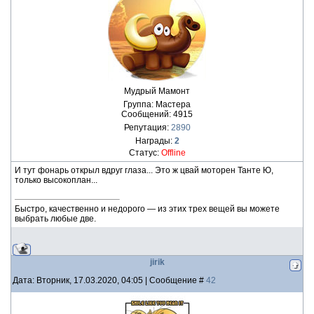
Мудрый Мамонт
Группа: Мастера
Сообщений:
4915
Репутация:
2890
Награды:
2
Статус:
Offline
И тут фонарь открыл вдруг глаза... Это ж цвай моторен Танте Ю,
только высокоплан...
Быстро, качественно и недорого — из этих трех вещей вы можете
выбрать любые две.
jirik
Дата: Вторник, 17.03.2020, 04:05 | Сообщение #
42