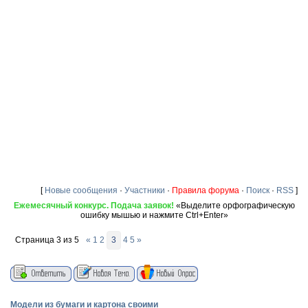
[
Новые сообщения
·
Участники
·
Правила форума
·
Поиск
·
RSS
]
Ежемесячный конкурс. Подача заявок!
«Выделите орфографическую
ошибку мышью и нажмите Ctrl+Enter»
Страница
3
из
5
«
1
2
3
4
5
»
Модели из бумаги и картона своими