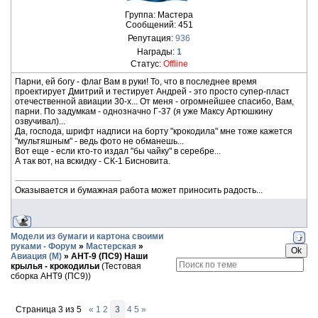
Группа: Мастера
Сообщений:
451
Репутация:
936
Награды:
1
Статус:
Offline
Парни, ей богу - флаг Вам в руки! То, что в последнее время
проектирует Дмитрий и тестирует Андрей - это просто супер-пласт
отечественной авиации 30-х... От меня - огромнейшее спасибо, Вам,
парни. По задумкам - однозначно Г-37 (я уже Максу Артюшкину
озвучивал)...
Да, господа, шрифт надписи на борту "крокодила" мне тоже кажется
"мультяшным" - ведь фото не обманешь...
Вот еще - если кто-то издал "бы чайку" в серебре...
А так вот, на вскидку - СК-1 Бисновита.
Оказывается и бумажная работа может приносить радость...
Модели из бумаги и картона своими
руками - Форум
»
Мастерская
»
Авиация (М)
»
АНТ-9 (ПС9) Наши
крылья - крокодильи
(Тестовая
сборка АНТ9 (ПС9))
Страница
3
из
5
«
1
2
3
4
5
»