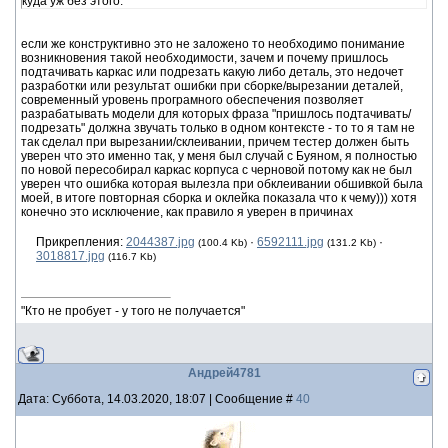
куда уж без этого.
если же конструктивно это не заложено то необходимо понимание
возникновения такой необходимости, зачем и почему пришлось
подтачивать каркас или подрезать какую либо деталь, это недочет
разработки или результат ошибки при сборке/вырезании деталей,
современный уровень програмного обеспечения позволяет
разрабатывать модели для которых фраза "пришлось подтачивать/
подрезать" должна звучать только в одном контексте - то то я там не
так сделал при вырезании/склеивании, причем тестер должен быть
уверен что это именно так, у меня был случай с Буяном, я полностью
по новой пересобирал каркас корпуса с черновой потому как не был
уверен что ошибка которая вылезла при обклеивании обшивкой была
моей, в итоге повторная сборка и оклейка показала что к чему))) хотя
конечно это исключение, как правило я уверен в причинах
Прикрепления:
2044387.jpg
·
6592111.jpg
·
(100.4 Kb)
(131.2 Kb)
3018817.jpg
(116.7 Kb)
"Кто не пробует - у того не получается"
Андрей4781
Дата: Суббота, 14.03.2020, 18:07 | Сообщение #
40