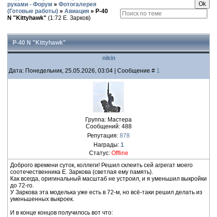
руками - Форум
»
Фотогалерея
(Готовые работы)
»
Авиация
»
P-40
N "Kittyhawk"
(1:72 Е. Зарков)
P-40 N "Kittyhawk"
nikin
Дата: Понедельник, 25.05.2026, 03:04 | Сообщение #
1
Группа: Мастера
Сообщений:
488
Репутация:
878
Награды:
1
Статус:
Offline
Доброго времени суток, коллеги! Решил склеить сей агрегат моего
соотечественника Е. Заркова (светлая ему память).
Как всегда, оригинальный масштаб не устроил, и я уменьшил выкройки
до 72-го.
У Заркова эта моделька уже есть в 72-м, но всё-таки решил делать из
уменьшенных выкроек.
И в конце концов получилось вот что: