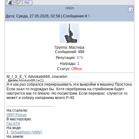
nikin
Дата: Среда, 27.05.2026, 02:58 | Сообщение #
5
Группа: Мастера
Сообщений:
488
Репутация:
878
Награды:
1
Статус:
Offline
M_I_X_E_Y, Advokats666, спасибо!
Цитата
Advokats666
(
)
А я как раз собрался перекрашивать эти выкройки в машину Прэстона
Если знал то подождал бы. Хотя серебрянка на стрийноком будет
смотрется как-то блекло. Но посмотрим. Если перекрас случится то
может и соберу напарника моего Р-40.
На стапели:
ORP Piorun
В мастерскую:
Газ 67б
На воде:
1.
Schaarhorn (HMV)
На земле: