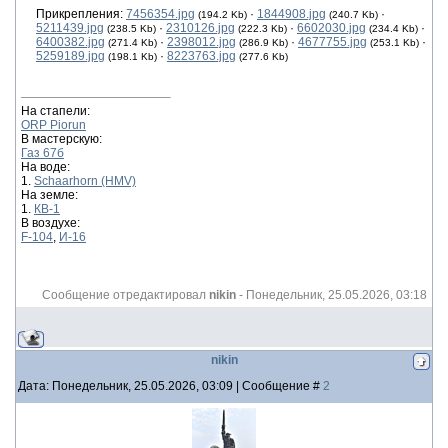
Прикрепления:
7456354.jpg
·
1844908.jpg
·
(194.2 Kb)
(240.7 Kb)
5211439.jpg
·
2310126.jpg
·
6602030.jpg
·
(238.5 Kb)
(222.3 Kb)
(234.4 Kb)
6400382.jpg
·
2398012.jpg
·
4677755.jpg
·
(271.4 Kb)
(286.9 Kb)
(253.1 Kb)
5259189.jpg
·
8223763.jpg
(198.1 Kb)
(277.6 Kb)
На стапели:
ORP Piorun
В мастерскую:
Газ 67б
На воде:
1.
Schaarhorn (HMV)
На земле:
1.
КВ-1
В воздухе:
F-104
,
И-16
Сообщение отредактировал
nikin
-
Понедельник, 25.05.2026, 03:18
nikin
Дата: Понедельник, 25.05.2026, 03:09 | Сообщение #
2