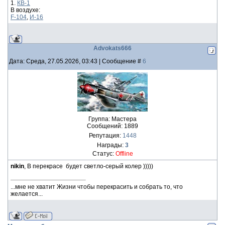
1.
КВ-1
В воздухе:
F-104
,
И-16
Advokats666
Дата: Среда, 27.05.2026, 03:43 | Сообщение #
6
Группа: Мастера
Сообщений:
1889
Репутация:
1448
Награды:
3
Статус:
Offline
nikin
, В перекрасе будет светло-серый колер )))))
...мне не хватит Жизни чтобы перекрасить и собрать то, что
желается...