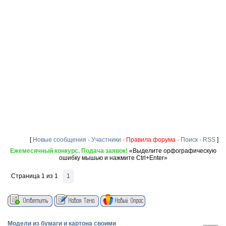
[
Новые сообщения
·
Участники
·
Правила форума
·
Поиск
·
RSS
]
Ежемесячный конкурс. Подача заявок!
«Выделите орфографическую
ошибку мышью и нажмите Ctrl+Enter»
Страница
1
из
1
1
Модели из бумаги и картона своими