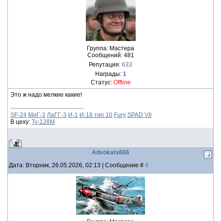
Группа: Мастера
Сообщений:
481
Репутация:
633
Награды:
1
Статус:
Offline
Это ж надо мелкие какие!
SF-24
МиГ-3
ЛаГГ-3
И-1
И-16 тип 10
Fury
SPAD VII
В цеху:
Ту-128М
Advokats666
Дата: Вторник, 26.05.2026, 02:13 | Сообщение #
4