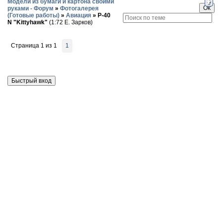
Модели из бумаги и картона своими
руками - Форум
»
Фотогалерея
(Готовые работы)
»
Авиация
»
P-40
N "Kittyhawk"
(1:72 Е. Зарков)
Страница
1
из
1
1