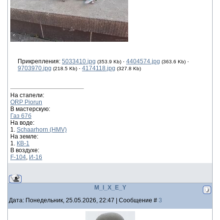
Прикрепления:
5033410.jpg
·
4404574.jpg
·
(353.9 Kb)
(363.6 Kb)
9703970.jpg
·
4174118.jpg
(218.5 Kb)
(327.8 Kb)
На стапели:
ORP Piorun
В мастерскую:
Газ 67б
На воде:
1.
Schaarhorn (HMV)
На земле:
1.
КВ-1
В воздухе:
F-104
,
И-16
M_I_X_E_Y
Дата: Понедельник, 25.05.2026, 22:47 | Сообщение #
3