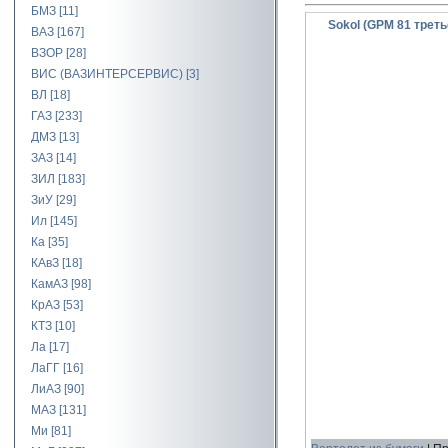
БМЗ
[11]
Sokol (GPM 81 треть
ВАЗ
[167]
ВЗОР
[28]
ВИС (ВАЗИНТЕРСЕРВИС)
[3]
ВЛ
[18]
ГАЗ
[233]
ДМЗ
[13]
ЗАЗ
[14]
ЗИЛ
[183]
ЗиУ
[29]
Ил
[145]
Ка
[35]
КАвЗ
[18]
КамАЗ
[98]
КрАЗ
[53]
КТЗ
[10]
Ла
[17]
ЛаГГ
[16]
ЛиАЗ
[90]
МАЗ
[131]
Ми
[81]