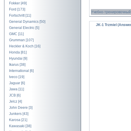
Fokker
[49]
Ford
[173]
Учебно-тренировочный 
Fortschritt
[11]
General Dynamics
[50]
JK-1 Trzmiel (Answe
General Electric
[5]
GMC
[11]
Grumman
[107]
Heckler & Koch
[16]
Honda
[81]
Hyundai
[9]
Ikarus
[38]
International
[6]
Iveco
[19]
Jaguar
[6]
Jawa
[11]
JCB
[6]
Jelcz
[4]
John Deere
[3]
Junkers
[43]
Karosa
[21]
Kawasaki
[38]