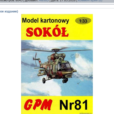
осмотров:
8045
|
Добавил:
AlexxD
|
Дата:
17.05.2016
|
Комментарии (0)
вое издание)