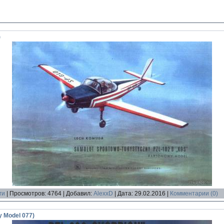
)
ги
|
Просмотров:
4764
|
Добавил:
AlexxD
|
Дата:
29.02.2016
|
Комментарии (0)
y Model 077)