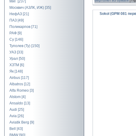
Вертолет из бумаги
|
Пр
МиГ
[237]
Москвич (АЗЛК, ИЖ)
[35]
Sokol (GPM 081 пер
НефАЗ
[21]
ПАЗ
[49]
Поликарпов
[71]
РАФ
[9]
Су
[146]
Туполев (Ту)
[150]
УАЗ
[33]
Урал
[50]
ХЗТМ
[6]
Як
[148]
Airbus
[117]
Albatros
[12]
Alfa Romeo
[3]
Alstom
[4]
Ansaldo
[13]
Audi
[25]
Avia
[26]
Aviatik Berg
[9]
Bell
[43]
BMW
[90]