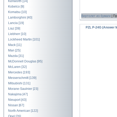
Kenworth
[14]
Kobelco
[9]
Komatsu
[10]
Вертолет из бумаги
|
Пр
Lamborghini
[40]
Lancia
[19]
PZL P-24G (Answer 
Liaz
[39]
Liebherr
[10]
Lockheed Martin
[101]
Mack
[11]
Man
[25]
Mazda
[31]
McDonnell Douglas
[95]
McLaren
[32]
Mercedes
[193]
Messerschmitt
[139]
Mitsubishi
[131]
Morane-Saulnier
[23]
Nakajima
[47]
Nieuport
[43]
Nissan
[67]
North American
[122]
Opel
[26]