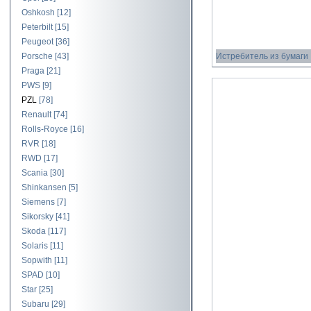
Oshkosh
[12]
Peterbilt
[15]
Peugeot
[36]
Porsche
[43]
Истребитель из бумаги
Praga
[21]
PWS
[9]
PZL
[78]
Renault
[74]
Rolls-Royce
[16]
RVR
[18]
RWD
[17]
Scania
[30]
Shinkansen
[5]
Siemens
[7]
Sikorsky
[41]
Skoda
[117]
Solaris
[11]
Sopwith
[11]
SPAD
[10]
Star
[25]
Subaru
[29]