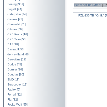
Boeing
[301]
Вертолет из бумаги
|
Пр
Bugatti
[24]
Caterpillar
[34]
PZL-130 TB "Orlik" 
Cessna
[23]
Chevrolet
[61]
Citroen
[79]
CKD Praha
[16]
CKD Tatra
[55]
DAF
[18]
Dassault
[53]
de Havilland
[46]
Dewoitine
[12]
Dodge
[45]
Dornier
[26]
Douglas
[80]
EMD
[11]
Eurocopter
[13]
Fablok
[5]
Ferrari
[82]
Fiat
[82]
Focke-Wulf
[55]