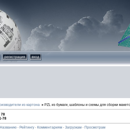
регистрация
вход
оизводители из картона
PZL из бумаги, шаблоны и схемы для сборки макет
:
78
1-78
Названию
·
Рейтингу
·
Комментариям
·
Загрузкам
·
Просмотрам