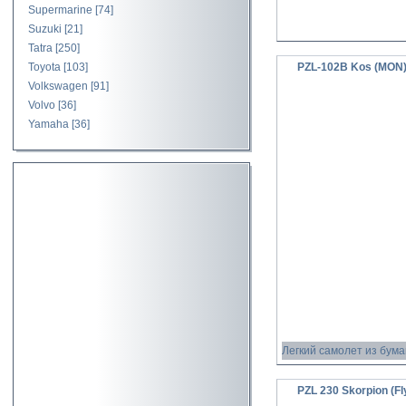
Supermarine
[74]
Suzuki
[21]
Tatra
[250]
Toyota
[103]
PZL-102B Kos (MON
Volkswagen
[91]
Volvo
[36]
Yamaha
[36]
Легкий самолет из бума
PZL 230 Skorpion (Fl