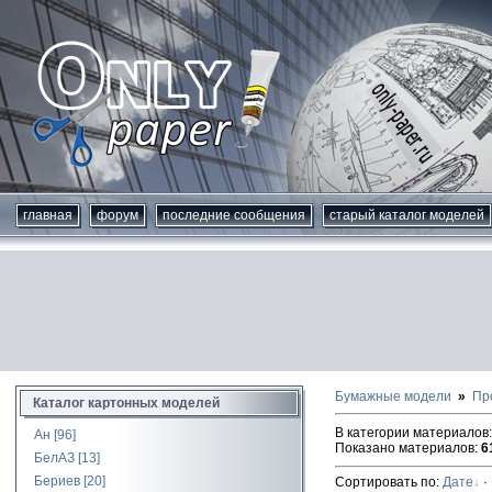
главная
форум
последние сообщения
старый каталог моделей
Бумажные модели
Пр
Каталог картонных моделей
В категории материалов
Ан
[96]
Показано материалов
:
6
БелАЗ
[13]
Бериев
[20]
Сортировать по
:
Дате
·