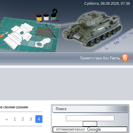
Суббота, 08.08.2026, 07:36
Приветствую Вас
Гость
ов своими руками
Поиск
«
1
2
3
4