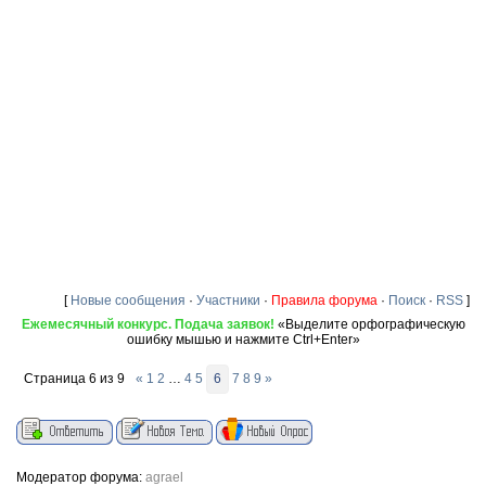
[
Новые сообщения
·
Участники
·
Правила форума
·
Поиск
·
RSS
]
Ежемесячный конкурс. Подача заявок!
«Выделите орфографическую
ошибку мышью и нажмите Ctrl+Enter»
Страница
6
из
9
«
1
2
…
4
5
6
7
8
9
»
Модератор форума:
agrael