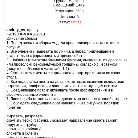
Группа: Мастера
Сообщений:
1449
Репутация:
3608
Награды:
3
Статус:
Offline
andrey_vs
, прошу
Fw 190 A-4 KA 2/2013
Описание сборки
1. Перед началом сборки модели проанализировать монтажные
рисунки.
2. Все элементы вырезать по линии, а перед приклеиванием
старательно сформировать и приспособить.
3. Шаблоны (отмечены большими буквами) выполнить из древесины
или проволоки рекомендуемой толщины, согласно с чертежом
(рисунки шаблонов в масштабе 1:1).
4. Овальные элементы сформировать напр. протягивая по краю
стола.
5. Все недостатки цвета на деталях, которые возникли вследствие
вырезания, шлифования дополнить соответствующим цветом.
6. Соединяющие пояски вклеивать после формирования и в
сформированные элементы.
7. Линии сгиба можно слегка надрезать по ненапечатанной стороне.
8. Соблюдать следующие обозначения: - без рисунков, порядок
понятен
вырезать, разрезать
скрутить тесно (стрелка указывает направление свертывания)
скрутить в трубку
навить на шаблон А
сложить и склеить
вырезать после склеивания