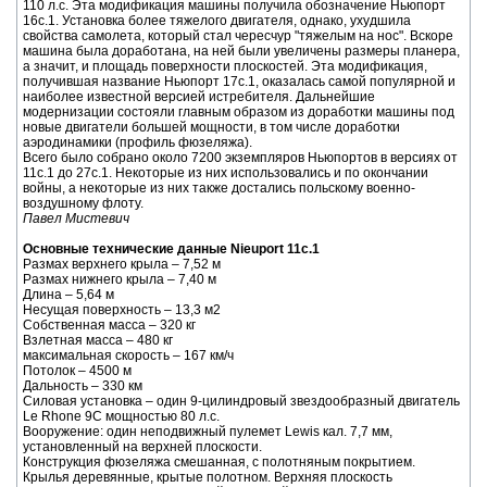
110 л.с. Эта модификация машины получила обозначение Ньюпорт
16с.1. Установка более тяжелого двигателя, однако, ухудшила
свойства самолета, который стал чересчур "тяжелым на нос". Вскоре
машина была доработана, на ней были увеличены размеры планера,
а значит, и площадь поверхности плоскостей. Эта модификация,
получившая название Ньюпорт 17с.1, оказалась самой популярной и
наиболее известной версией истребителя. Дальнейшие
модернизации состояли главным образом из доработки машины под
новые двигатели большей мощности, в том числе доработки
аэродинамики (профиль фюзеляжа).
Всего было собрано около 7200 экземпляров Ньюпортов в версиях от
11с.1 до 27с.1. Некоторые из них использовались и по окончании
войны, а некоторые из них также достались польскому военно-
воздушному флоту.
Павел Мистевич
Основные технические данные Nieuport 11c.1
Размах верхнего крыла – 7,52 м
Размах нижнего крыла – 7,40 м
Длина – 5,64 м
Несущая поверхность – 13,3 м2
Собственная масса – 320 кг
Взлетная масса – 480 кг
максимальная скорость – 167 км/ч
Потолок – 4500 м
Дальность – 330 км
Силовая установка – один 9-цилиндровый звездообразный двигатель
Le Rhone 9С мощностью 80 л.с.
Вооружение: один неподвижный пулемет Lewis кал. 7,7 мм,
установленный на верхней плоскости.
Конструкция фюзеляжа смешанная, с полотняным покрытием.
Крылья деревянные, крытые полотном. Верхняя плоскость