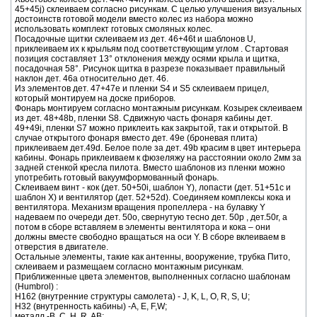
45+45j) склеиваем согласно рисункам. С целью улучшения визуальных
достоинств готовой модели вместо колес из набора можно
использовать комплект готовых смоляных колес.
Посадочные щитки склеиваем из дет. 46+46t и шаблонов U,
приклеиваем их к крыльям под соответствующим углом . Стартовая
позиция составляет 13° отклонения между осями крыла и щитка,
посадочная 58°. Рисунок щитка в разрезе показывает правильный
наклон дет. 46a относительно дет. 46.
Из элементов дет. 47+47e и пленки S4 и S5 склеиваем прицел,
который монтируем на доске приборов.
Фонарь монтируем согласно монтажным рисункам. Козырек склеиваем
из дет. 48+48b, пленки S8. Сдвижную часть фонаря кабины дет.
49+49i, пленки S7 можно приклеить как закрытой, так и открытой. В
случае открытого фонаря вместо дет. 49e (броневая плита)
приклеиваем дет.49d. Белое поле за дет. 49b красим в цвет интерьера
кабины. Фонарь приклеиваем к фюзеляжу на расстоянии около 2мм за
задней стенкой кресла пилота. Вместо шаблонов из пленки можно
употребить готовый вакуумформованный фонарь.
Склеиваем винт - кок (дет. 50+50i, шаблон Y), лопасти (дет. 51+51c и
шаблон X) и вентилятор (дет. 52+52d). Соединяем комплексы кока и
вентилятора. Механизм вращения пропеллера - на булавку Y
надеваем по очереди дет. 50o, свернутую тесно дет. 50p , дет.50r, а
потом в сборе вставляем в элементы вентилятора и кока – они
должны вместе свободно вращаться на оси Y. В сборе вклеиваем в
отверстия в двигателе.
Остальные элементы, такие как антенны, вооружение, трубка Пито,
склеиваем и размещаем согласно монтажным рисункам.
Приближенные цвета элементов, выполненных согласно шаблонам
(Humbrol) :
H162 (внутренние структуры самолета) - J, K, L, O, R, S, U;
H32 (внутренность кабины) -A, E, F,W;
металл -B, C, H, R, AB;