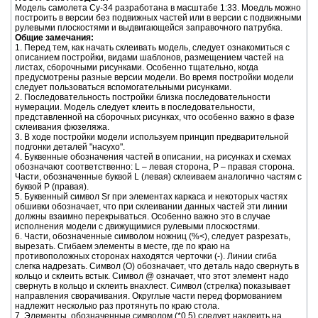
Модель самолета Су-34 разработана в масштабе 1:33. Моедль можно
построить в версии без подвижных частей или в версии с подвижными
рулевыми плоскостями и выдвигающейся заправочного патрубка.
Общие замечания:
1. Перед тем, как начать склеивать модель, следует ознакомиться с
описанием постройки, видами шаблонов, размещением частей на
листах, сборочными рисунками. Особенно тщательно, когда
предусмотрены разные версии модели. Во время постройки модели
следует пользоваться вспомогательными рисунками.
2. Последовательность постройки близка последовательности
нумерации. Модель следует клеить в последовательности,
представленной на сборочных рисунках, что особенно важно в фазе
склеивания фюзеляжа.
3. В ходе постройки модели используем принцип предварительной
подгонки деталей "насухо".
4. Буквенные обозначения частей в описании, на рисунках и схемах
обозначают соответственно: L – левая сторона, P – правая сторона.
Части, обозначенные буквой L (левая) склеиваем аналогично частям с
буквой P (правая).
5. Буквенный символ Sr при элементах каркаса и некоторых частях
обшивки обозначает, что при склеивании данных частей эти линии
должны взаимно перекрываться. Особенно важно это в случае
исполнения модели с движущимися рулевыми плоскостями.
6. Части, обозначенные символом ножниц (%<), следует разрезать,
вырезать. Сгибаем элементы в месте, где по краю на
противоположных сторонах находятся черточки (-). Линии сгиба
слегка надрезать. Символ (О) обозначает, что деталь надо свернуть в
кольцо и склеить встык. Символ @ означает, что этот элемент надо
свернуть в кольцо и склеить внахлест. Символ (стрелка) показывает
направления сворачивания. Округлые части перед формованием
надлежит несколько раз протянуть по краю стола.
7. Элементы, обозначенные символом (*0,5) следует наклеить на