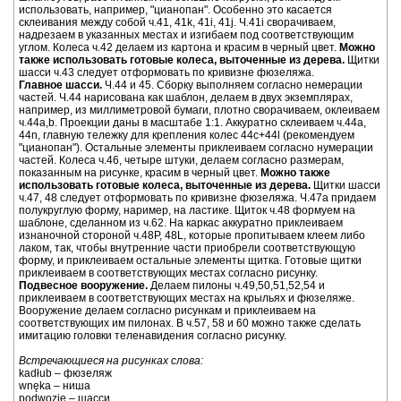
использовать, например, "цианопан". Особенно это касается
склеивания между собой ч.41, 41k, 41i, 41j. Ч.41i сворачиваем,
надрезаем в указанных местах и изгибаем под соответствующим
углом. Колеса ч.42 делаем из картона и красим в черный цвет.
Можно
также использовать готовые колеса, выточенные из дерева.
Щитки
шасси ч.43 следует отформовать по кривизне фюзеляжа.
Главное шасси.
Ч.44 и 45. Сборку выполняем согласно немерации
частей. Ч.44 нарисована как шаблон, делаем в двух экземплярах,
например, из миллиметровой бумаги, плотно сворачиваем, оклеиваем
ч.44a,b. Проекции даны в масштабе 1:1. Аккуратно склеиваем ч.44а,
44n, главную тележку для крепления колес 44c+44l (рекомендуем
"цианопан"). Остальные элементы приклеиваем согласно нумерации
частей. Колеса ч.46, четыре штуки, делаем согласно размерам,
показанным на рисунке, красим в черный цвет.
Можно также
использовать готовые колеса, выточенные из дерева.
Щитки шасси
ч.47, 48 следует отформовать по кривизне фюзеляжа. Ч.47а придаем
полукруглую форму, наример, на ластике. Щиток ч.48 формуем на
шаблоне, сделанном из ч.62. На каркас аккуратно приклеиваем
изнаночной стороной ч.48P, 48L, которые пропитываем клеем либо
лаком, так, чтобы внутренние части приобрели соответствующую
форму, и приклеиваем остальные элементы щитка. Готовые щитки
приклеиваем в соответствующих местах согласно рисунку.
Подвесное вооружение.
Делаем пилоны ч.49,50,51,52,54 и
приклеиваем в соответствующих местах на крыльях и фюзеляже.
Вооружение делаем согласно рисункам и приклеиваем на
соответствующих им пилонах. В ч.57, 58 и 60 можно также сделать
имитацию головки теленавидения согласно рисунку.
Встречающиеся на рисунках слова:
kadłub – фюзеляж
wnęka – ниша
podwozie – шасси