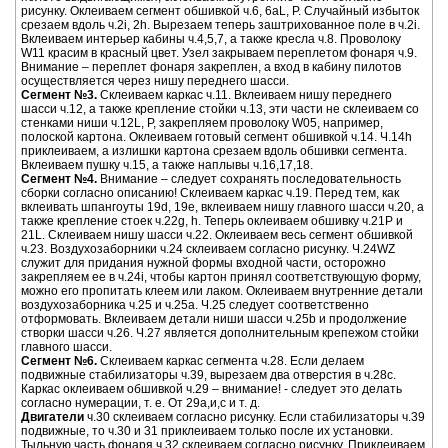
рисунку. Оклеиваем сегмент обшивкой ч.6, 6aL, P. Случайный избыток
срезаем вдоль ч.2i, 2h. Вырезаем теперь заштрихованное поле в ч.2i.
Вклеиваем интерьер кабины ч.4,5,7, а также кресла ч.8. Проволоку
W11 красим в красный цвет. Узел закрываем переплетом фонаря ч.9.
Внимание – переплет фонаря закреплен, а вход в кабину пилотов
осуществляется через нишу переднего шасси.
Сегмент №3.
Склеиваем каркас ч.11. Вклеиваем нишу переднего
шасси ч.12, а также крепление стойки ч.13, эти части не склеиваем со
стенками ниши ч.12L, P, закрепляем проволоку W05, например,
полоской картона. Оклеиваем готовый сегмент обшивкой ч.14. Ч.14h
приклеиваем, а излишки картона срезаем вдоль обшивки сегмента.
Вклеиваем пушку ч.15, а также наплывы ч.16,17,18.
Сегмент №4.
Внимание – следует сохранять последовательность
сборки согласно описанию! Склеиваем каркас ч.19. Перед тем, как
вклеивать шпангоуты 19d, 19e, вклеиваем нишу главного шасси ч.20, а
также крепление стоек ч.22g, h. Теперь оклеиваем обшивку ч.21P и
21L. Склеиваем нишу шасси ч.22. Оклеиваем весь сегмент обшивкой
ч.23. Воздухозаборники ч.24 склеиваем согласно рисунку. Ч.24WZ
служит для придания нужной формы входной части, осторожно
закрепляем ее в ч.24i, чтобы картон принял соответствующую форму,
можно его пропитать клеем или лаком. Оклеиваем внутренние детали
воздухозаборника ч.25 и ч.25а. Ч.25 следует соответственно
отформовать. Вклеиваем детали ниши шасси ч.25b и продолжение
створки шасси ч.26. Ч.27 является дополнительным крепежом стойки
главного шасси.
Сегмент №6.
Склеиваем каркас сегмента ч.28. Если делаем
подвижные стабилизаторы ч.39, вырезаем два отверстия в ч.28с.
Каркас оклеиваем обшивкой ч.29 – внимание! - следует это делать
согласно нумерации, т. е. От 29а,и,с и т. д.
Двигатели
ч.30 склеиваем согласно рисунку. Если стабилизаторы ч.39
подвижные, то ч.30 и 31 приклеиваем только после их установки.
Тыльную часть фонаря ч.32 склеиваем согласно рисунку. Приклеиваем