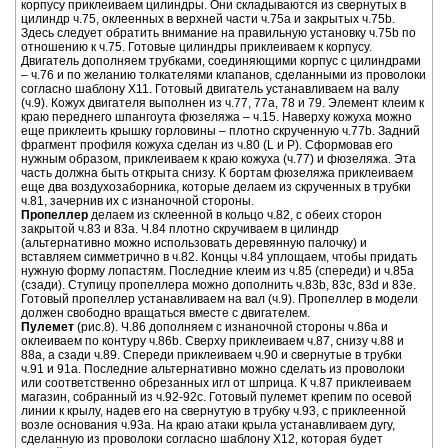
корпусу приклеиваем цилиндры. Они складываются из свернутых в
цилиндр ч.75, оклеенных в верхней части ч.75а и закрытых ч.75b.
Здесь следует обратить внимание на правильную установку ч.75b по
отношению к ч.75. Готовые цилиндры приклеиваем к корпусу.
Двигатель дополняем трубками, соединяющими корпус с цилиндрами
– ч.76 и по желанию толкателями клапанов, сделанными из проволоки
согласно шаблону Х11. Готовый двигатель устанавливаем на валу
(ч.9). Кожух двигателя выполнен из ч.77, 77а, 78 и 79. Элемент клеим к
краю переднего шпангоута фюзеляжа – ч.15. Наверху кожуха можно
еще приклеить крышку горловины – плотно скрученную ч.77b. Задний
фрагмент профиля кожуха сделан из ч.80 (L и P). Сформовав его
нужным образом, приклеиваем к краю кожуха (ч.77) и фюзеляжа. Эта
часть должна быть открыта снизу. К бортам фюзеляжа приклеиваем
еще два воздухозаборника, которые делаем из скрученных в трубки
ч.81, зачернив их с изнаночной стороны.
Пропеллер
делаем из склеенной в кольцо ч.82, с обеих сторон
закрытой ч.83 и 83а. Ч.84 плотно скручиваем в цилиндр
(альтернативно можно использовать деревянную палочку) и
вставляем симметрично в ч.82. Концы ч.84 уплощаем, чтобы придать
нужную форму лопастям. Последние клеим из ч.85 (спереди) и ч.85а
(сзади). Ступицу пропеллера можно дополнить ч.83b, 83с, 83d и 83е.
Готовый пропеллер устанавливаем на вал (ч.9). Пропеллер в модели
должен свободно вращаться вместе с двигателем.
Пулемет
(рис.8). Ч.86 дополняем с изнаночной стороны ч.86а и
оклеиваем по контуру ч.86b. Сверху приклеиваем ч.87, снизу ч.88 и
88а, а сзади ч.89. Спереди приклеиваем ч.90 и свернутые в трубки
ч.91 и 91а. Последние альтернативно можно сделать из проволоки
или соответственно обрезанных игл от шприца. К ч.87 приклеиваем
магазин, собранный из ч.92-92с. Готовый пулемет крепим по осевой
линии к крылу, надев его на свернутую в трубку ч.93, с приклеенной
возле основания ч.93а. На краю атаки крыла устанавливаем дугу,
сделанную из проволоки согласно шаблону Х12, которая будет