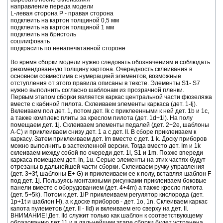
направление переда модели
L-левая сторона Р - правая сторона
подклеить на картон толщиной 0,5 мм
подклеить на картон толщиной 1 мм
подклеить на бристоль
сошлифовать
подкрасить по ненапечатанной стороне
Во время сборки модели нужно следовать обозначениям и соблюдать
рекомендованную толщину картона. Очередность склеивания в
основном совместима с нумерацией элементов, возможные
отступления от этого правила описаны в тексте. Элементы S1- S7
нужно выполнить согласно шаблонам из прозрачной пленки.
Первым этапом сборки является каркас центральной части фюзеляжа
вместе с кабиной пилота. Склеиваем элементы каркаса (дет. 1-lj).
Вклеиваем пол дет. 1, потом дет. Ik с приклеенными к ней дет. 1b и 1c,
а также комплекс плиты за креслом пилота (дет. 1d+1i). На полу
помещаем дет. 1j. Склеиваем элементы педалей (дет. 2+2e, шаблоны
А-C) и приклеиваем снизу дет. 1 а с дет. II. В сборе приклеиваем к
каркасу. Затем приклеиваем дет. Im вместе с дет. 1 k. Доску приборов
можно выполнить в застекленной версии. Тогда вместо дет. Im и 1k
склеиваем между собой по очереди дет. 1l, S1 и 1m. Позже впереди
каркаса помещаем дет. In, 1u. Серые элементы на этих частях будут
отрезаны в дальнейшей части сборки. Склеиваем ручку управления
(дет. 3+3f, шаблоны Е+ G) и приклеиваем ее к полу, вставляя шаблон F
под дет. 1j. Пользуясь монтажными рисунками приклеиваем боковые
панели вместе с оборудованием (дет. 4+4m) а также кресло пилота
(дет. 5+5k). Потом к дет. 1iP приклеиваем регулятор кислорода (дет.
1p+1t и шаблон H), а к доске приборов - дет. 1о, 1n. Склеиваем каркас
капота пулеметов (дет. II - IId) и вклеиваем его сверху на дет. II.
ВНИМАНИЕ! Дет. IId служит только как шаблон к соответствующему
образованию дет.11 и в дальнейшем этапе сборки будет устранена,