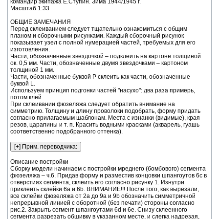
командир экипажа Е.Ступин. Зима 1944/1945 г.
Масштаб 1:33
ОБЩИЕ ЗАМЕЧАНИЯ
Перед склеиванием следует тщательно ознакомиться с общим
планом и сборочными рисунками. Каждый сборочный рисунок
показывает узел с полной нумерацией частей, требуемых для его
изготовления.
Части, обозначенные звездочкой – подклеить на картоне толщиной
ок. 0,5 мм. Части, обозначенные двумя звездочками – картоном
толщиной 1 мм.
Части, обозначенные буквой P склеить как части, обозначенные
буквой L.
Используем принцип подгонки частей "насухо": два раза примерь,
потом клей.
При склеивании фюзеляжа следует обратить внимание на
симметрию. Толщину и длину проволоки подобрать, форму придать
согласно прилагаемым шаблонам. Места с изнанки (видимые), края
резов, царапины и т. п. Красить водными красками (акварель, гуашь
соответственно подобранного оттенка).
Описание постройки
Сборку модели начинаем с постройки мреднего (бомбового) сегмента фюзеляжа – ч.6. Придав форму и разместив концовки шпангоутов 6с в отверстиях сегмента, склеить его согласно рисунку 1. Изнутри приклеить склейки 6а и 6b. ВНИМАНИЕ!!! После того, как вырезали, все склейки фюзеляжа от 2а до 9а и 9b обозначить симметричной непрерывной линией с оборотной (без печати) стороны согласно рис.2. Закрыть сегмент шпангоутами 6d и 6e. Снизу склеенного сегмента разрезать обшивку в указанном месте, и слегка надрезая, отогнуть. Через отверстие шпангоута 6е вставить внутрь сегмента и приклеить над концовками шпангоута 6с перпендикулярно к оси шпангоутов 6d и 6e. Изнутри приклеить к обшивке сегмента и части 6f. Заклеить отверстие шпангоута 6е частью 6h согласно рис.4. Соединенные склейкой 5а сегменты 4 и 5 приклеить к сегменту 6. В месте соединения сегментов 4 и 5вклеить шпангоут 5b. ВНИМАНИЕ!!! Перед тем, как наклеивать на шпангоуты от 2b до 5b, проделать соответствующие разрезы с интервалами в 1 мм согласно рис.3. К сегменту 4 приклеить склейки 4a и шпангоут 4b. Дорезав, убрать лишний материал со шпангоута 5b. Места вклеивания, а также края и оборотную сторону шпангоута подкрасить соответственно подобранным цветом. Внутреннюю сторону сегментов оклеить частями 4с и 5с, а также 5g. К интерьеру, краю верхнего отверстия и обшивке сегментов 4 и 5 приделать заранее подготовленные и склеенные борта из ч.5d и 5e в форме угольника согласно рис.5. К склейкам 4а сегмента 4 приклеить сегмент 3. Склеив, убрать ненужный материал со шпангоута 4b и подобным же образом (как для шпангоута 5b) подкрасить. Далее внутреннюю сторону сегмента оклеить ч.3с. Внимание, части 1b, 2c, 3c, 4c в ходе оклеивания высунуть около полмиллиметра за край нижней части сегментов как рис.6. К шпангоуту 4b в указанные места приклеить прицел, сделанный из ч.4d и 4е. Сегмент 2, сделанный из ч.2, 2а, 2b и 2с склеить так же, как и сегмент 3. Сформовать и склеить сегмент 1. Лист сегмента изнутри упрочнить несколькими слоями клея или бесцветным лаком. Вклеить шпангоут 1а, затем соединить готовый сегмент с сегментом 2. Из соединенных сегментов убрать лишний материал со шпангоутов 3b и 2b, подкрасить и оклеить ч.1b. Вклеить оснащение кабины пилотов из заранее склеенных деталей и элементов, сделанных из частей от А1 до А32 согласно рис.15. В переднюю носовую часть фюзеляжа вклеить узел пулемета из частей от В1 до В4 снаружи ствола щиток ч.1с. Склеить ствол, свернув на проволоке толщиной ок. 0,4-0,5 мм. Сформовать сегмент 7, приклеить склейку 7а, изнутри обечайки отверстий и склейки 7а, а также нижний фрагмент. Сегменты подкрасить подобранным цветом. Вклеить остекления S1, S2, S3. Соединить между собой сегменты 6 и 7. Отформовать и оклеить внутреннюю часть сегмента 7 частями 7с. К ч.7d приклеить остекление S4 и ч.7е, готовый узел установить в сегмент согласно рис.7. Вклеить оснащение кабины из заранее склеенных деталей, собранных из частей от С1 до С7 и А25, в указанные места. Изнутри на клей установить пулемет, склеенный из частей от D1 до D8 без кронштейна D9, конец пулеметной ленты D8 в отверстие короба С6. Отверстие шпангоута 7b заклеить частью 7f с приклеенным к ней коробом С6 и частью D8 частью С7. Два последующих сегмента фюзеляжа собираем из ч.8, 9, склеек 8а, 9а и 9b, а также шпангоута 8b согласно рисункам 8 и 9. Указанные фрагменты обшивки сегмента 9 прорезать и, слегка надрезав, отогнуть. Над получившимся отверстием приклеить к шпангоуту 8b и обшивке сегмента ч.9с, формируя люк хвостового колеса. Несколько больше внимания следует обратить при складывании последнего сегмента фюзеляжа. Склеить каркас из частей от 10b до 10f. Готовый установить в сегменте 9. В ходе вклеивания следует обратить внимание на правильное положение поперечных лонжеронов ч.10d конструкции по отношению к вертикальной оси фюзеляжа. Заканчиваем, оклеив конструкцию частями 10 и 10а. К отогнутым элементам бомбового люка с оборотной стороны приклеить ч.6g, а к элементам хвостового колеса ч.9d. На лонжероны шпангоута 10d установить и приклеить части от 11а до 11е. Получившийся каркас конструкции горизонтальных стабилизаторов оклеить обшивкой 11. Места соединения стабилизаторов с фюзеляжем оклеить зализами, сделанными из ч.11f согласно рис. 11. Склеить каркас вертикальных стабилизаторов из частей от 12b до 12е. Собранную конструкцию оклеить обшивкой 12 и 12а. Готовые стабилизаторы вертикально укрепить на горизонтальных стабилизаторах. Рули высоты собрать из частей от 13а до 13е и проволоки I. К ч.12а приклеить ч.13b вместе с проволокой. Затем "нервюры" 13d и 13е, а также лонжероны 13с. Склеив, срезать лишний материал с лонжеронов, конструкцию отшлифовать наждачной бумагой, наклеенной на дощечке. Готовую конструкцию руля высоты оклеить обшивкой, сделанной из ч.13. Подобным же образом склеить каркасы рулей направления из частей от 14 до 14с и проволоки II, готовые оклеить обшивкой, сделанной из ч.15. Внимание, ч.14а клеить, тесно свернув на согнутой проволоке II, выполненной по шаблону. К вертикальным и горизонтальным стабилизаторам прикрепить проволокой рули высоты и направления. Постройку крыльев начать со склеивания конструкции каркаса плоскостей из ч. от 16 до 16g согласно рис.9. Готовую конструкцию ошлифовать наждачной бумагой, наклеенной на дощечке, с целью получения ровных плоских поверхностей. Конструкцию крыльев оклеить обшивкой, сделанной из ч. от 17 до 17е. Перед тем, как оклеивать, к обшивке левой плоскости с внутренней стороны приклеить остекление S4. Подрезав, убрать избыток обшивки с отверстий, воздухозаборников согласно рис. 10. Установить плоскости на фюзеляж, место соединения оклеить зализами, сделанными из ч.18. Приклеить габаритные огни, к левой плоскости красное ч.18а, к правой – зеленое ч.18b. Тщательно вырезать фрагмент обшивки 17, образующий внешнюю сторону закрылка, соединенного с ч.19 петлями приклеить к лонжерону 16m крыла. Закрылки, сделанные из ч.20 и 20а, установить на лонжерон 16n. Склеить конструкцию элерона из частей от 21 до 21d и проволоки III согласно рис.9. Склеив, срезать лишний материал с лонжеронов элерона ч.21d и ошлифовать. Готовую конструкцию оклеить обшивкой 22 и установить на лонжероны 16r конструкции крыльев согласно рис. 10. Склеенные аэродинамические подкрыльевые тормоза, сделанные из частей от 23 до 23d согласно рис. 21, установить на крылья только после установки двигателей. Постройку двигателей начать со склеивания конструкции согласно рис.13 из частей от 24 до 24j. Готовую вклеить в склеенный передний узел кожуха двигателя, сделанный из частей от 25 до 30 согласно рис.14. Затем склеить гондолу двигателя из частей от 31 до 34d. Перед тем, как вклеить, на шпангоуте 32b сделать соответствующий срез материала, подобно шпангоутам фюзеляжа. Места соединения и вклеивания шпангоутов подкрасить соответствующим цветом. Передний узел двигателя соединить с гондолой в единое целое склейкой 31а. Указанные места обшивки гондолы двигателя надрезать и, слегка надрезая, отогнуть. К отогнутым фрагментам обшивки люка шасси приклеить часть 35, а бомбового люка гондолы ч.36. Подрезав, убрать фрагмент лишнего материала со шпангоута 32b. Изнутри гондолу оклеить частями 37, 38 и 39. К отогнутым частям оклеенных элементов и обшивке гондолы приклеить ч.40 и ч.40а, с приклеенными к ней колесными нишами, сделанными из ч.40b и 40с. Внимание: эти ниши склеить лицевой стороной в середину годнолы. Установить в отверстиях обшивки двигателя выхлопные трубы, сделанные из ч.41, а также наклонный элемент радиатора из ч.42 и 42а. Заранее склеенные воздухозаборники, сделанные из частей от 43 до 43с приклеить к двигателю. Готовые двигатели укрепить на крыльях модели. Главное шасси состоит из двух основных узлов стойки и кронштейнов. Согласно рис. 19 склеить узел стойки из частей от 44 до 44s и кусков проволоки IV и V. Склеенная и скрученная на проволоке IV стойка ч.44 и 44d соединить крестовинами, сделанными из ч. от 44b до 44d и сделанными полукругом из частей от 44e до 44k. Колеса склеить из картонных кружков согласно приведенным шаблонам 44l и 44m до толщины около 10 мм и ошлифовать, придавая нужную форму. Склеенные части 44r и 44s, а также все колесо насадить на проволоку V и прикрепить к стойке шасси. Узел кронштейнов шасси собрать из частей от 45 до 45h. Склеить кронштейны в единое целое согласно показанному шаблону с соответственно подготовленными концовками частей 45, 45с и 45d. Готовые узлы собрать в люке шасси гондолы двигателей вместе с частями 45f, 45g, 45h. Хвостовое колесо, сделанное из частей от 46 до 46i и проволоки VI, VII, VIII, собрать согласно рис. 20. Плотно свернуть и склеить на проволоке VI ч.46 и ч.46а на проволоке VII, обе части соединить обоймой 46b. Вилку хвостового колеса формуем и склеиваем в последовательности от ч.46с до 46f. В склеенной вилке сделать отверстия под проволоку VI и VIII. Соединить вилку с ч.46. Заранее склеенное из ч.46g и 46i хвостовое колесо надеть на проволоку VIII и установить в отверстиях вилки. Готовый узел закрепить в люке хвостового колеса. Фонарь, сделанный из частей от 47 до 47j, оклеить "стеклами" от S6 до S9, установить согласно рис.12. В склеенный переплет фонаря 47, 47а и 47b, сформованный согласно рис.26, вклеить остекление S6, S7 и S8, а изнутри приклеить части 47f, 47g и 47h. Склеенное остекление S9 оклеить переплетом 47c и ч.47d. Обратную сторону переплета 47с покрасить в соответствующий цвет еще до приклеивания. В отверстии склеенного фонаря установить пулемет, сделанный из частей от D1 до D9 согласно рис.17. В ходе установки фонаря на фюзеляж модели конец пулеметной ленты укрепить в коробе А22. Готовый фонарь установить над кабиной пилотов и оклеить ч.47k согласно общему плану модели. В передней нижней части фюзеляжа приклеить остекление, сделанное из ч.48, 48d и S10. Склеенные коки с лопастями винтов, собранные согласно рис.22 из частей от 49 до 49g, булавкой прикрепить к двигателям. Завершая работу над моделью, установить антенну, сделанную из ч. от 50 до 50с и проволоки IX, элемент оснащения из частей от 51 до 51b, а также