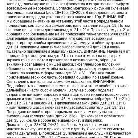
клея отделяем каркас крыльев от фюзеляжа и старательно шлифуем
всевозможные неровности. Согласно монтажных рисунков склеиваем
комплекс ниши шасси (дет. 19+19o, 20+20b). В определенные места
вклеиваем гнезда для установки стоек шасси дет. 19p. ВНИМАНИЕ!
Мы обращаем внимание на установку этой части в определенном
положении, согласно оси симметрии, напечатанной на дет. 19. Потом
спереди ниши шасси доклеиваем дет. 21b, 21c. Приклеиваем дет. 21а,
обращая особое внимание на ее положение также употребляя клей с
длительным временем высыхания, что сделает возможным
корректировку ошибки приклеивания. Формируем обшивку крыльев
дет. 21, вклеиваем ниши гильзовыбрасывателей дет.21d и очень
тщательно приклеиваем обшивку к каркасу. ВНИМАНИЕ! Начинаем от
передней кромки с учетом дет. 21a а также отметок на нервюрах
каркаса крыльев, потом приклеиваем нижнюю часть, обращая
внимание совпадение с нишей шасси, скрепляем обе половинки
обшивки следя за тем, чтобы на месте выреза под элерон обшивка
прилегала вровень с формерами дет. Vlllk, Vllll. Окончательно
приклеиваем верхнюю часть, соединяя обшивки по задней кромке.
Опять клей с длительным временем высыхания. ВНИМАНИЕ!
Подробность выполнения элементов на этом этапе особенно важна в
дальнейшей части сборки модели. В случае сборки модели с
открытыми щитками вырезаем части щитков из нижних поверхностей
крыльев и заменяем их на дет. 46. Мы вклеиваем ребра(дет. 21e+21o),
дет. 21 p, 21 r и шаблоны L. Приклеиваем законцовки дет. 21s, 21t. В
нишу главного шасси вклеиваем гильзовыбрасыватели дет. 19r, 19s.
Посредине нижней стороны крыльев вклеиваем нишу вместе с
выхлопными коллекторами(дет.22+22g) . Приклеиваем обтекатели
дет. 35,36. Крыло в сборе вклеиваем снизу в фюзеляж.
Двигатель (дет. 23+23f, 24+24i, шаблоны M) склеиваем согласно
монтажных рисунков и приклеиваем к дет. 1у. Склеиваем сегменты
капота двигателя. В поясок дет. 25 вклеиваем небольшим количеством
клея формеры дет. 25a, 25b. Оклеиваем обшивкой дет. 26. Потом