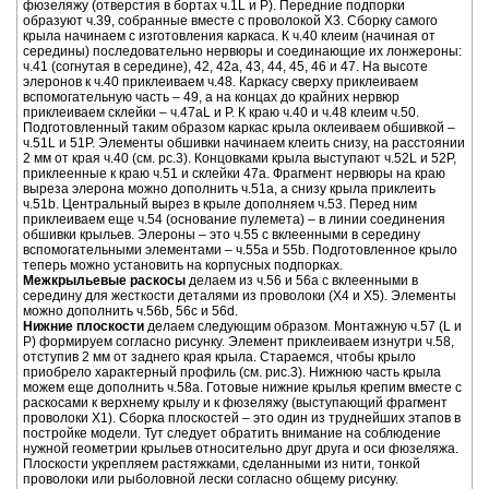
фюзеляжу (отверстия в бортах ч.1L и P). Передние подпорки
образуют ч.39, собранные вместе с проволокой Х3. Сборку самого
крыла начинаем с изготовления каркаса. К ч.40 клеим (начиная от
середины) последовательно нервюры и соединающие их лонжероны:
ч.41 (согнутая в середине), 42, 42а, 43, 44, 45, 46 и 47. На высоте
элеронов к ч.40 приклеиваем ч.48. Каркасу сверху приклеиваем
вспомогательную часть – 49, а на концах до крайних нервюр
приклеиваем склейки – ч.47аL и P. К краю ч.40 и ч.48 клеим ч.50.
Подготовленный таким образом каркас крыла оклеиваем обшивкой –
ч.51L и 51P. Элементы обшивки начинаем клеить снизу, на расстоянии
2 мм от края ч.40 (см. рс.3). Концовками крыла выступают ч.52L и 52P,
приклеенные к краю ч.51 и склейки 47а. Фрагмент нервюры на краю
выреза элерона можно дополнить ч.51а, а снизу крыла приклеить
ч.51b. Центральный вырез в крыле дополняем ч.53. Перед ним
приклеиваем еще ч.54 (основание пулемета) – в линии соединения
обшивки крыльев. Элероны – это ч.55 с вклеенными в середину
вспомогательными элементами – ч.55а и 55b. Подготовленное крыло
теперь можно установить на корпусных подпорках.
Межкрыльевые раскосы
делаем из ч.56 и 56а с вклеенными в
середину для жесткости деталями из проволоки (Х4 и Х5). Элементы
можно дополнить ч.56b, 56c и 56d.
Нижние плоскости
делаем следующим образом. Монтажную ч.57 (L и
P) формируем согласно рисунку. Элемент приклеиваем изнутри ч.58,
отступив 2 мм от заднего края крыла. Стараемся, чтобы крыло
приобрело характерный профиль (см. рис.3). Нижнюю часть крыла
можем еще дополнить ч.58а. Готовые нижние крылья крепим вместе с
раскосами к верхнему крылу и к фюзеляжу (выступающий фрагмент
проволоки Х1). Сборка плоскостей – это один из труднейших этапов в
постройке модели. Тут следует обратить внимание на соблюдение
нужной геометрии крыльев относительно друг друга и оси фюзеляжа.
Плоскости укрепляем растяжками, сделанными из нити, тонкой
проволоки или рыболовной лески согласно общему рисунку.