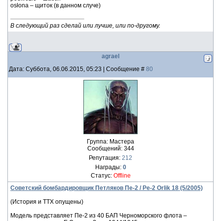
osłona – щиток (в данном случе)
В следующий раз сделай или лучше, или по-другому.
agrael
Дата: Суббота, 06.06.2015, 05:23 | Сообщение #
80
Группа: Мастера
Сообщений:
344
Репутация:
212
Награды:
0
Статус:
Offline
Советский бомбардировщик Петляков Пе-2 / Pe-2 Orlik 18 (5/2005)
(История и ТТХ опущены)
Модель представляет Пе-2 из 40 БАП Черноморского флота –