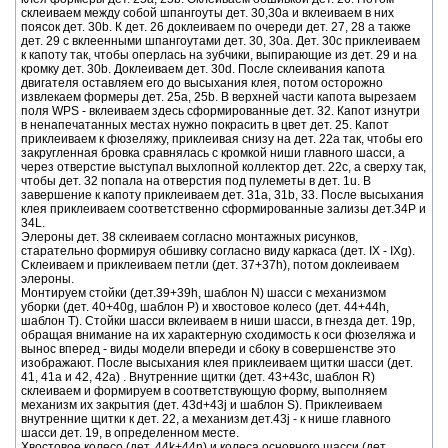
склеиваем между собой шпангоуты дет. 30,30a и вклеиваем в них
поясок дет. 30b. К дет. 26 доклеиваем по очереди дет. 27, 28 а также
дет. 29 с вклеенными шпангоутами дет. 30, 30a. Дет. 30c приклеиваем
к капоту так, чтобы оперлась на зубчики, выпирающие из дет. 29 и на
кромку дет. 30b. Доклеиваем дет. 30d. После склеивания капота
двигателя оставляем его до высыхания клея, потом осторожно
извлекаем формеры дет. 25a, 25b. В верхней части капота вырезаем
поля WPS - вклеиваем здесь сформированные дет. 32. Капот изнутри
в ненапечатанных местах нужно покрасить в цвет дет. 25. Капот
приклеиваем к фюзеляжу, приклеивая снизу на дет. 22a так, чтобы его
закругленная бровка сравнялась с кромкой ниши главного шасси, а
через отверстие выступал выхлопной коллектор дет. 22c, а сверху так,
чтобы дет. 32 попала на отверстия под пулеметы в дет. 1u. В
завершение к капоту приклеиваем дет. 31a, 31b, 33. После высыхания
клея приклеиваем соответственно сформированные зализы дет.34P и
34L.
Элероны дет. 38 склеиваем согласно монтажных рисунков,
старательно формируя обшивку согласно виду каркаса (дет. IX - IXg).
Склеиваем и приклеиваем петли (дет. 37+37h), потом доклеиваем
элероны.
Монтируем стойки (дет.39+39h, шаблон N) шасси с механизмом
уборки (дет. 40+40g, шаблон P) и хвостовое колесо (дет. 44+44h,
шаблон T). Стойки шасси вклеиваем в ниши шасси, в гнезда дет. 19p,
обращая внимание на их характерную сходимость к оси фюзеляжа и
вынос вперед - виды модели впереди и сбоку в совершенстве это
изображают. После высыхания клея приклеиваем щитки шасси (дет.
41, 41a и 42, 42a) . Внутренние щитки (дет. 43+43c, шаблон R)
склеиваем и формируем в соответствующую форму, выполняем
механизм их закрытия (дет. 43d+43j и шаблон S). Приклеиваем
внутренние щитки к дет. 22, а механизм дет.43j - к нише главного
шасси дет. 19, в определенном месте.
Хвостовое колесо (дет. 44k+44n) и колеса основного шасси (дет.