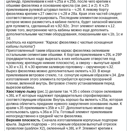
цилиндр, приклеиваем к ней ч.25а и ч.25b, после чего крепим к
обшивке фюзеляжа и основанию кресла (см. рис.1 и 2). К ч.25
приклеиваем рулевой штурвал пилота – ч.26. К левому борту
фюзеляжа крепим ч.27 сместе с ч.28 и 28а. Края этих частей следует
соответственно ретушировать. Последним элементом оснащения,
которое можно разместить в кабине пилота, будет запасной магазин
для пулемета, сделанный из ч.92-92с. Этот элемент клеим к ч.12.
Кроме того, внутреннюю чатсь кабины можно еще дополнить
дополнительными частями оборудования, показанными как ч.1b, 1c и
1d.
(надпись на картинке: "Каркас фюзеляжа с частью оснащения
кабины пилота")
Приготовленный таким образом каркас фюзеляжа оклеиваем
остальными сегментами обшивки. К бортам приклеиваем ч.29L и 29P
(предварительно надо вырезать в них небольшие отверстия под
проволоку, крепящую нижние плоскости), а сверху – выгнутые аркой
ч.30 и ч.31. К ч.30 крепим заливную горловину – скрученную ч.32.
Вырез фюзеляжа можно дополнительно оклеить ч.33. В конце
приклеиваем ветровое стекло, т.е. согнутую нужным образом ч.34. Для
изготовления этого элемента потребуется кусочек прозрачной
пленки, вкленной внутрь. Ветровое стекло устанавливаем перед
вырезом кабины.
Хвостовую лыжу
(рис.1) делаем так. Ч.35 с обеих сторон оклеиваем
ч.36L и P, которые надлежит предварительно спрофилировать
соответствующим образом. Внутрь хорошо бы вклеить ч.35а, которая
должна облегчить придание нужного закругления основанию лыжи. К
краям ч.35 прклеиваем ч.35b и ч.37. Дополнительно можно еще
использовать здесь ч.36а и 37а. Готовый элемент приклеиваем
непосредственно к средней части фюзеляжа.
Верхняя плоскость
. Сначала изготавливаем корпусные подпорки
крыла. Задняя подпорка – это нужным образом выгнутый отрезок
проволоки (шаблон Х2), оклеенный ч.38L и P. Элемент крепим к