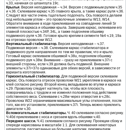
ч.33, начиная со шпангоута 19с.
Крылья
. Версия неподвижная – ч.34. Версия с подвижным рулем ч.35
и ч.36. Склеиваем каркас ч.35 главного крыла, а также каркас руля ч.36.
Следует все части очень тщательно подогнать. Ось поворота делаем
под небольшим углом – это проволочные элементы W13, W14.
Обратите внимание в ходе приклеивания на совпадение линий Sr
элементов каркаса и обшивки крыла. Завершив каркас, оклеиваем его
главной плоскостью ч.34P, 34L, а также подгоняем обшивку
подвижного руля ч.36. Готовое крыло крепим в сегменте №4 ч.19, 19а
на отрезках проволоки W12.
Вертикальный стабилизатор.
Версия неподвижная – ч.37.
Подвижная версия – ч.38. Склеиваем каркас стабилизатора и
подвижного руля направления по тем же правилам, что и крыло.
Готовый каркас оклеиваем обшивкой ч.38u, подгоняем обшивку
подвижного руя ч.38w. Внимание – сразу не приклеиваем ч.37i с
внешней стороны, если ч.39 должна быть подвиной. Внешние
элементы ч.37i+37o одинаковые для обеих версий, в зависимости от
варианта изготовления.
Горизонтальный стабилизатор.
Для подвижной версии склеиваем
каркас. Ось поворота отрезок проволоки W21 укрепляем в каркасе на
клей согласно рисунку. Второй конец вкладываем во втулки и каркасе
ч.29. Проволоку следует натянуть так, чтобы вся плоскость
поворачивалась с трудом и не изменял положения под действием
собственного веса. Склеиваем с ч.28w через отверстия в ч.28c.
Проволока W22 ограничиваем максимальные углы отклонения, после
того, как его установили, приклеиваем ч.37i. Теперь можно приклеить
двигатели ч.30.
Вспомогательные стабилизаторы.
Ч. 40 склеиваем согласно рисунку.
Ч.40d приклеиваем с носа и срезаем вдоль обшивки ч.40.
Переднее шасси.
Ч.41 склеиваем соглансо рисунку. Проекции сбоку и
спереди нарисованы в масштабе 1:1. Для склеиваения некоторых
шпангоутов, рассчитанных на большие нагрузки, рекомендуем