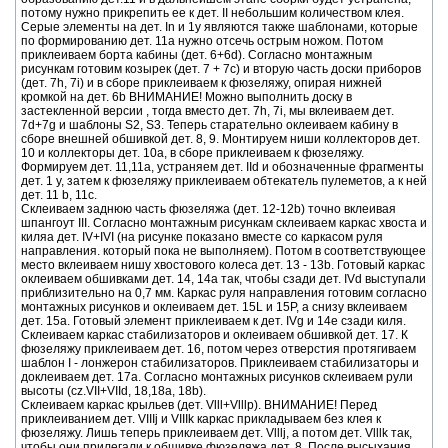
потому нужно прикрепить ее к дет. II небольшим количеством клея.
Серые элементы на дет. In и 1у являются также шаблонами, которые
по формированию дет. 11а нужно отсечь острым ножом. Потом
приклеиваем борта кабины (дет. 6+6d). Согласно монтажным
рисункам готовим козырек (дет. 7 + 7c) и вторую часть доски приборов
(дет. 7h, 7i) и в сборе приклеиваем к фюзеляжу, опирая нижней
кромкой на дет. 6b ВНИМАНИЕ! Можно выполнить доску в
застекленной версии , тогда вместо дет. 7h, 7i, мы вклеиваем дет.
7d+7g и шаблоны S2, S3. Теперь старательно оклеиваем кабину в
сборе внешней обшивкой дет. 8, 9. Монтируем ниши коллекторов дет.
10 и коллекторы дет. 10a, в сборе приклеиваем к фюзеляжу.
Формируем дет. 11,11а, устраняем дет. IId и обозначенные фрагменты
дет. 1 у, затем к фюзеляжу приклеиваем обтекатель пулеметов, а к ней
дет. 11 b, 11c.
Склеиваем заднюю часть фюзеляжа (дет. 12-12b) точно вклеивая
шпангоут III. Согласно монтажным рисункам склеиваем каркас хвоста и
киляа дет. IV+IVI (на рисунке показано вместе со каркасом руля
направления. который пока не выполняем). Потом в соответствующее
место вклеиваем нишу хвостового колеса дет. 13 - 13b. Готовый каркас
оклеиваем обшивками дет. 14, 14a так, чтобы сзади дет. IVd выступали
приблизительно на 0,7 мм. Каркас руля направления готовим согласно
монтажных рисунков и оклеиваем дет. 15L и 15P, а снизу вклеиваем
дет. 15a. Готовый элемент приклеиваем к дет. IVg и 14e сзади киля.
Склеиваем каркас стабилизаторов и оклеиваем обшивкой дет. 17. К
фюзеляжу приклеиваем дет. 16, потом через отверстия протягиваем
шаблон I - лонжерон стабилизаторов. Приклеиваем стабилизаторы и
доклеиваем дет. 17a. Согласно монтажных рисунков склеиваем рули
высоты (cz.VII+VIId, 18,18a, 18b).
Склеиваем каркас крыльев (дет. Vlll+Vlllp). ВНИМАНИЕ! Перед
приклеиванием дет. VIIIj и VIIIk каркас прикладываем без клея к
фюзеляжу. Лишь теперь приклеиваем дет. Vlllj, а потом дет. Vlllk так,
чтобы они прилегали к обшивке фюзеляжа дет. 8. После высыхания