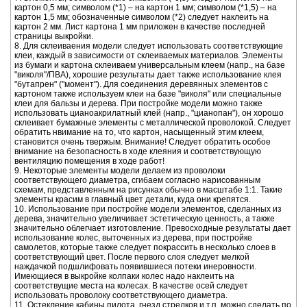
картон 0,5 мм; символом (*1) – на картон 1 мм; символом (*1,5) – на
картон 1,5 мм; обозначенные символом (*2) следует наклеить на
картон 2 мм. Лист картона 1 мм приложен в качестве последней
страницы выкройки.
8. Для склеиваения модели следует использовать соответствующие
клеи, каждый в зависимости от склеиваемых материалов. Элементы
из бумаги и картона склеиваем универсальным клеем (напр., на базе
"виколя"/ПВА), хорошие результаты дает также использование клея
"бутапрен" ("момент"). Для соединения деревянных элементов с
картоном также используем клеи на базе "виколя" или специальные
клеи для бальзы и дерева. При постройке модели можно также
использовать цианоакрилатный клей (напр., "цианопан"), он хорошо
склеивает бумажные элементы с металлической проволокой. Следует
обратить нвимание на то, что картон, насыщенный этим клеем,
становится очень твержым. Внимание! Следует обратить особое
внимание на безопасность в ходе клеяния и соответствующую
вентиляцию помещения в ходе работ!
9. Некоторые элементы модели делаем из проволоки
соответствующего диаметра, сгибаем согласно нарисованным
схемам, представленным на рисунках обычно в масштабе 1:1. Такие
элементы красим в главный цвет детали, куда они крепятся.
10. Использование при постройке модели элементов, сделанных из
дерева, значительно увеличивает эстетическую ценность, а также
значительно облегчает изготовление. Превосходные результаты дает
использование колес, выточенных из дерева, при постройке
самолетов, которые также следует покрассить в несколько слоев в
соответствующий цвет. После первого слоя следует мелкой
наждачкой подшлифовать появившиеся потеки инеровности.
Имеющиеся в выкройке колпаки колес надо наклеить на
соответствущие места на колесах. В качестве осей следует
использовать проволоку соответствующего диаметра.
11. Остекление кабины пилота, гнезд стрелков и т.п. можно сделать по