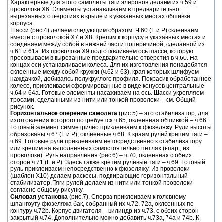
Характерные для этого самолеты тяги элеронов делаем из ч.59 и
проволоки Х6. Элементы устанавливаем в предварительно
вырезанных отверстиях в крыле и в указанных местах обшивки
корпуса.
Шасси (рис.4) делаем следующим образом. Ч.60 (L и P) склеиваем
вместе с проволокой Х7 и Х8. Крепим к корпусу в указанных местах и
соединяем между собой в нижней части поперечиной, сделанной из
ч.61 и 61а. Из проволоки Х9 подготавливаем ось шасси, которую
просовываем в вырезанные предварительно отверстия в ч.60. На
концах оси устанавливаем колеса. Для их изготовления понадобятся
склеенные между собой кружки (ч.62 и 63), края которых шлифуем
наждачкой, добиваясь полукруглого профиля. Покрасив обработанное
колесо, приклеиваем сформированные в виде конусов центральные
ч.64 и 64а. Готовые элементы насаживаем на ось. Шасси укрепляем
тросами, сделанными из нити или тонкой проволоки – см. Общий
рисунок.
Горизонтальное оперение самолета
(рис.5) – это стабилизатор, для
изготовления которого потребуется ч.65, оклеенная обшивкой – ч.66.
Готовый элемент симметрично приклеиваем к фюзеляжу. Рули высоты
образованы ч.67 (L и P), оклеенные ч.68. К краям рулей крепим тяги –
ч.69. Готовые рули приклеиваем непосредственно к стабилизатору
или крепим на выполненных самостоятельно петлях (нпар., из
проволоки). Руль направления (рис.6) – ч.70, оклеенная с обеих
сторон ч.71 (L и P). Здесь также крепим рулевые тяги – ч.69. Готовый
руль приклеиваем непосредственно к фюзеляжу. Из проволоки
(шаблон Х10) делаем раскосы, подпирающие горизонтальный
стабилизатор. Тяги рулей делаем из нити или тонкой проволоки
согласно общему рисунку.
Силовая установка
(рис.7). Сперва приклеиваем к головному
шпангоуту фюзеляжа бак, собранный их ч.72, 72а, оклеенных по
контуру ч.72b. Корпус двигателя – цилиндр из ч.73, с обеих сторон
закрытый ч.74. Дополнительно можно добавить ч.73а, 74а и 74b. К