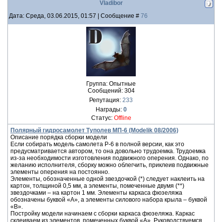
Vladibor
Дата: Среда, 03.06.2015, 01:57 | Сообщение #
76
Группа: Опытные
Сообщений:
304
Репутация:
233
Награды:
0
Статус:
Offline
Полярный гидросамолет Туполев МП-6 (Modelik 08/2006)
Описание порядка сборки модели
Если собирать модель самолета Р-6 в полной версии, как это
предусматривается автором, то она довольно трудоемка. Трудоемка
из-за необходимости изготовления подвижного оперения. Однако, по
желанию исполнителя, сборку можно облегчить, приклеив подвижные
элементы оперения на постоянно.
Элементы, обозначенные одной звездочкой (*) следует наклеить на
картон, толщиной 0,5 мм, а элементы, помеченные двумя (**)
звездочками – на картон 1 мм. Элементы каркаса фюзеляжа
обозначены буквой «А», а элементы силового набора крыла – буквой
«В».
Постройку модели начинаем с сборки каркаса фюзеляжа. Каркас
склеиваем из элементов, помеченных буквой «А». Руководствуемся