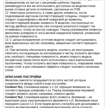
приведенному на листах с рисунками шаблону. Однако,
рекомендуется все же использовать доступные на моделистском
рынке готовые детали остекления, сделанные из ПХВ.
12. Некоторые шпангоуты, а также другие элементы, после
подклеивания картоном соответствующей толщины, следует как
следует подшлифовать мелкой наждачкой до кривизны,
соответствующей форме элемента. В моделях, построенных по
методу двойных шангоутов, оба соседних шпангоута следует так
отлифовать, чтобы их контур совпадал. Перед склеиванием сегменты
фюзеляжа шлифуем от носа мелкой наждачной бумагой, уложенонй
на ровную поверхность.
13. С целью исправления эстетики модели следует ретушировать
края вырезанных частей, например, акварелью соответствующего
цвета.
14. При желании обезопасить модель, усилисть ее конструкцию,
облегчить последующую ее консервацию и чистку, получить матовую
или, наоборот, глянцевую поверхность, можно покрыть модель
бесцветным лаком (легче всего использовать лак в аэрозольном
баллончике). Чтобы получить матовую поверхность, покрываем лаком
в один слой, а для глянцевого эффекта следует наложить несколько
слоев.
ОПИСАНИЕ ПОСТРОЙКИ
Фюзеляж самолета складывается из пяти частей, которые
соединяются между собой в ходе постройки.
Сегмент №1.
Склеиваем каркас ч.1-1d, обращая внимание на
соответствующую шлифовку ч.1а. Перед оклеиванием обшивкой
следует вложить грузик, например, немного дроби.
Сегмент №2.
Склеиваем каркас всего сегмента. Внимание – не
вырезаем сразу заштрихованного фрагмента ч.2i. Вклеиваем нишу
переднего шасси ч.3. Если будем делать патрубок для дозаправки в
полете выдвигающимся, склеиваем внутренние части согласно