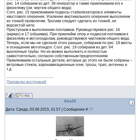
рис. 14 собираем из дет. 38 генератор и также приклеиваем его к
фюзеляжу (см. чертеж общего вида).
Согл. рис. 15 приклеиваем подкосы стабилизаторов и элементы
хвостового оперения. Усиление вертикального оперения выполняем
из тонкой проволочки. Тросики следует сделать из тонкой, не
ворсистой нити.
Приступаем к выполнению поплавков. Руководствуемся рис. 16
(каркас) и 17 (обшивка). При приклейке опор и подкосов поплавков к
фюзеляжу и мотогондолам, руководствуемся чертежом общего вида.
Теперь, если мы не сделали этого раньше, собираем по рис. 18 винты
и оснащение мотогондол. Согл. рис. 19 собираем из дет. 64
выхлопные трубы. Но их можно выполнить и полностью
самостоятельно, согласно собственным предпочтениям.
Приклеиваем остальные детали, которые до этого не были собраны –
ветровые стекла, аэронавигационные огни, тросы, трап, антенны и
т.д.
Переводы инструкций
Alex55
Дата: Среда, 03.06.2015, 01:57 | Сообщение #
77