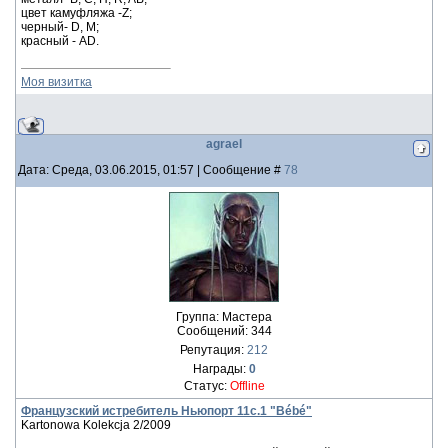
цвет камуфляжа -Z;
черный- D, М;
красный - AD.
Моя визитка
agrael
Дата: Среда, 03.06.2015, 01:57 | Сообщение #
78
Группа: Мастера
Сообщений:
344
Репутация:
212
Награды:
0
Статус:
Offline
Французский истребитель Ньюпорт 11с.1 "Bébé"
Kartonowa Kolekcja 2/2009