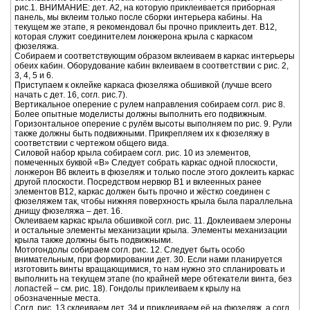
рис.1. ВНИМАНИЕ: дет. А2, на которую приклеивается приборная
панель, мы вклеим только после сборки интерьера кабины. На
текущем же этапе, я рекомендовал бы прочно приклеить дет. B12,
которая служит соединителем лонжерона крыла с каркасом
фюзеляжа.
Собираем и соответствующим образом вклеиваем в каркас интерьеры
обеих кабин. Оборудование кабин вклеиваем в соответствии с рис. 2,
3, 4, 5 и 6.
Приступаем к оклейке каркаса фюзеляжа обшивкой (лучше всего
начать с дет. 16, согл. рис.7).
Вертикальное оперение с рулем направления собираем согл. рис 8.
Более опытные моделисты должны выполнить его подвижным.
Горизонтальное оперение с рулём высоты выполняем по рис. 9. Рули
также должны быть подвижными. Прикрепляем их к фюзеляжу в
соответствии с чертежом общего вида.
Силовой набор крыла собираем согл. рис. 10 из элементов,
помеченных буквой «В» Следует собрать каркас одной плоскости,
лонжерон В6 вклеить в фюзеляж и только после этого доклеить каркас
другой плоскости. Посредством нервюр В1 и вклеенных ранее
элементов В12, каркас должен быть прочно и жёстко соединен с
фюзеляжем так, чтобы нижняя поверхность крыла была параллельна
днищу фюзеляжа – дет. 16.
Оклеиваем каркас крыла обшивкой согл. рис. 11. Доклеиваем элероны
и остальные элементы механизации крыла. Элементы механизации
крыла также должны быть подвижными.
Мотогондолы собираем согл. рис. 12. Следует быть особо
внимательным, при формировании дет. 30. Если нами планируется
изготовить винты вращающимися, то нам нужно это спланировать и
выполнить на текущем этапе (по крайней мере обтекатели винта, без
лопастей – см. рис. 18). Гондолы приклеиваем к крылу на
обозначенные места.
Согл. рис. 13 склеиваем дет. 34 и приклеиваем её на фюзеляж, а согл.