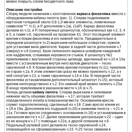
можно покрыть слоем бесцветного лака.
Описание постройки
Сборку модели начинаем с изготовления
каркаса фюзеляжа
вместе с
оборудованием кабины пилота (рис. 1). Сперва подклеиваем
картоном толщиной около 0,8-1,0 мм все элементы, помеченные
символом "*". Ч.1L и P дополняем ч.1aL (1aP). Каркас фюзеляжа
делаем из ч.1L и P, поперечных шпангоутов, обозначенных как ч.2, 3, 4
и 5, а также ч.6, скрученной на проволоке X1. Этот последний элемент
крепим к бокам фюзеляжа в его нижней части. Предварительно в
переднем шпангоуте (ч.2) вырезаем небольшое отверстие, нужное
для установки вала двигателя. Каркас в задней части дополняем ч.7
(сверху) и ч.8 (снизу). Края склеенного каркаса шлифуем наждачкой
или надфилем, сглаживая неровности стыков. К шпангоуту №2
приклеиваем с внутренней стороны цилиндр, вделанный из ч.10 и 10а
вместе с установленным внутри него валом двигателя – тесно
скрученной ч.9. К бокам фюзеляжа крепим поперечину (ч.11), приклеив
ее к краю ч.1а. К этим элементам сразу же можно приклеить ч.12, а к
ней согнутую ч.13, а также скрученные ч.14 и 14а. В передней части
фюзеляжа устанавливаем дополнительный шпангоут (ч.15), который
крепим непосредственно к ч.2. Его нижний край можно оклеить ч.15а.
В конце приклеиваем в указанном месте ч.16 (к ч.7).
Теперь делаем
кабину пилота
. Сперва вырезаем и склеиваем
нижнюю часть обшивки фюзеляжа – ч.17, которая требует
определенного изгиба в показанном месте. Основанием кресла
служит параллелепипед, сделанный из ч.18. Само кресло клеим из
ч.19 и 19а. Дополняем его подушкой (ч.20) и ремнями пилота – ч.21 и
21а. Готовое кресло соединяем с основанием (ч.18) и устанавливаем в
указанном месте к ч.17. Далее приклеиваем центральную ч.22 – один
из ее концов к ч.17 с помощью ч.22а, а другой опираем на ч.6.
Педальный рулевой узел делаем из тесно скрученной ч.24,
опирающейся на сформированную ч.23. Ч.25 тесно свиваем в