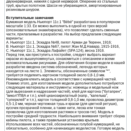
двухнервюрная, нижняя с одной нервюрой. Оперение из стальных
труб, крытых полотном. Шасси не убирающиеся, амортизированные
резиновым шнуром.
Вступительные замечания
Бумажная модель Ньюпорт 11с.1 "Bébé" разработана в популярном
масштабе 1:33. Ее можно выполнить в одной из трех версий
(опозновательные знаки/окраска), что позволяют сделать сменные
части, прилагаемые в разработке. На выбор предлагаем следующие
варианты:
А. Ньюпорт 11с.1, Эскадра №48, пилот Арман де Тюренн, 1916;
В. Ньюпорт 11с.1, Эскадра №67, пилот Жан М.Д.Наварр, 1915-1916,
С. Ньюпорт 11с.1, Эскадра Лафайет (SPA 124), весна 1916.
Перед тем, как приступить к постройке, следует выбрать вариант
окраски из вышеупомянутых, ознакомиться с описанием и всеми
вспомогательными рисунками. Для облегчения бсорки модели в нашей
разработке введена система обозначений, легенда которых
находится на листе 1. Элементы, обозначенные символом "*",
требуется подклеить картоном толщиной около 0,8-1,0 мм.
Рекомендуем клеить модель в соответствии с нумерацией частей.
Помимо этого, для изготовления модели дополнительно потребуются
следующие материалы и инструменты: ножницы и модельный нож
(для вырезания и надрезания частей), клей для картона ("бутапрен",
"викол"/ПВА и т.п.), клей цианоакрилатный (напр., "капелька",
"суперклей" и т.п.), картон толщиной 0,8-1,0 мм, проволока диаметром
0,5-1,0 мм, черная чертежная тушь и краски (для цветной ретуши),
кусочек прозрачной пленки, а также нити, леска или тонкая
проволочка (для изготовления растяжек и тросов-тяг). Модель в
постройке средней трудности. Наибольшего внимания требует сборка
кабины пилота, а также правильная установка крыльев.
Использование всех частей, обозначенных голубой нумерацией, не
обязательно, особенно для начинающих моделистов. Готовую модель