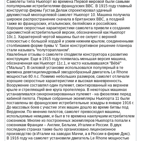
Самолеты типа Ньюпорт во времена Первой мировой были самыми
популярными истребителями французских ВВС. В 1915 году главный
конструктор фирмы Густав Делаж спроектировал удачный
двухместный многоцелевой самолет Ньюпорт 10. Машина получила
широкое распространение сначала в британских ВВС, а поздней
также во французских, итальянских, белгийских и российских.
Хорошие скоростные характеристики самолета привели к созданию
одноместной истребительной версии, обозначенной как Ньюпорт
10с.1. Характерной чертой машины был ее силует с верхней
плоскостью с большой хордой и узким нижним крылом, соединенными
столбикамив форме буквы V. Такое конструктивное решение планера
стали называть "полуторапланом".
Хвалебные отзывы о самолете сподвигли конструктора к развитию
конструкции. Еще в 1915 году появилась меньшая версия машина,
обозначенная как Ньюпорт 11с.1, и часто называвшаяся "Bébé"
("Малыш"). В силовой установке использовался популярный в те
времена девятицилиндровый звездообразный двигатель Le Rhone
мощностью 80 л.с. Помимо небольших размеров, самолет отличали
хорошие скоростные характеристики и высокая маневренность.
Вооружение составлял один пулемет, смонтированный на верхнем
крыле и стреляющий вне круга пропеллера. В некоторых машинах
устанавливался синхронизированных пулемет - на фюзеляже перед
кабиной пилота. Первые собранные экземпляры Ньюпорта 11 были
поставлены во французские истребительные эскадры в январе 1916 г.
До массовых боев с участие этих машин дошло во време битвы под
Верденом. По мнению пилотов, самолет превосходил машины,
используемые немцами, и был в те времена наилучшим истребителем
союзников. Многие из построенных экземпляров Ньюпорта попали к
союзникам Франции – Англии, Бельгии, Италии и России. В двух
последних странах также было организовано лицензионное
производство (в Италии на заводах Маччи, а в России в фирме Дукс).
В 1916 году на самолет установили двигатель Le Rhone мощностью